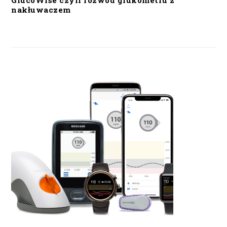
GlucoWise czyli rozwód glukometru z
nakłuwaczem