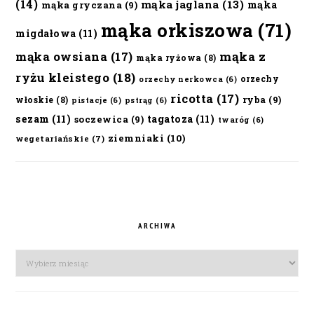
(14)
mąka jaglana
(13)
mąka
mąka gryczana
(9)
mąka orkiszowa
(71)
migdałowa
(11)
mąka owsiana
(17)
mąka z
mąka ryżowa
(8)
ryżu kleistego
(18)
orzechy
orzechy nerkowca
(6)
ricotta
(17)
ryba
(9)
włoskie
(8)
pistacje
(6)
pstrąg
(6)
sezam
(11)
tagatoza
(11)
soczewica
(9)
twaróg
(6)
ziemniaki
(10)
wegetariańskie
(7)
ARCHIWA
Archiwa