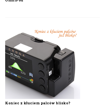
OmniPod
Koniec z kłuciem palców blisko?