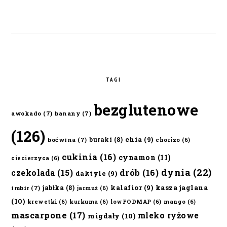
TAGI
bezglutenowe
awokado
(7)
banany
(7)
(126)
chia
(9)
buraki
(8)
boćwina
(7)
chorizo
(6)
cukinia
(16)
cynamon
(11)
ciecierzyca
(6)
dynia
(22)
czekolada
(15)
drób
(16)
daktyle
(9)
kalafior
(9)
kasza jaglana
jabłka
(8)
imbir
(7)
jarmuż
(6)
(10)
krewetki
(6)
kurkuma
(6)
lowFODMAP
(6)
mango
(6)
mascarpone
(17)
mleko ryżowe
migdały
(10)