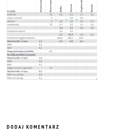
READER
INTERACTIONS
DODAJ KOMENTARZ