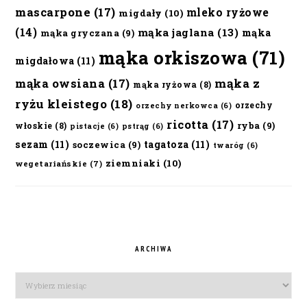
mascarpone
(17)
mleko ryżowe
migdały
(10)
(14)
mąka jaglana
(13)
mąka
mąka gryczana
(9)
mąka orkiszowa
(71)
migdałowa
(11)
mąka owsiana
(17)
mąka z
mąka ryżowa
(8)
ryżu kleistego
(18)
orzechy
orzechy nerkowca
(6)
ricotta
(17)
ryba
(9)
włoskie
(8)
pistacje
(6)
pstrąg
(6)
sezam
(11)
tagatoza
(11)
soczewica
(9)
twaróg
(6)
ziemniaki
(10)
wegetariańskie
(7)
ARCHIWA
Archiwa