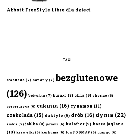
Abbott FreeStyle Libre dla dzieci
TAGI
bezglutenowe
awokado
(7)
banany
(7)
(126)
chia
(9)
buraki
(8)
boćwina
(7)
chorizo
(6)
cukinia
(16)
cynamon
(11)
ciecierzyca
(6)
dynia
(22)
czekolada
(15)
drób
(16)
daktyle
(9)
kalafior
(9)
kasza jaglana
jabłka
(8)
imbir
(7)
jarmuż
(6)
(10)
krewetki
(6)
kurkuma
(6)
lowFODMAP
(6)
mango
(6)