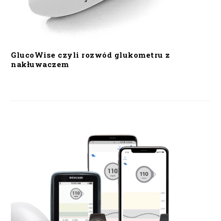
GlucoWise czyli rozwód glukometru z
nakłuwaczem