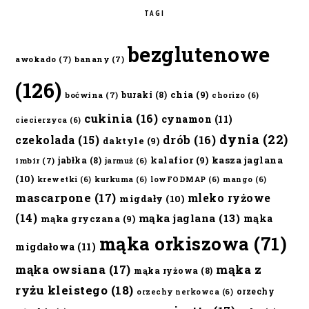
TAGI
bezglutenowe
awokado
(7)
banany
(7)
(126)
chia
(9)
buraki
(8)
boćwina
(7)
chorizo
(6)
cukinia
(16)
cynamon
(11)
ciecierzyca
(6)
dynia
(22)
czekolada
(15)
drób
(16)
daktyle
(9)
kalafior
(9)
kasza jaglana
jabłka
(8)
imbir
(7)
jarmuż
(6)
(10)
krewetki
(6)
kurkuma
(6)
lowFODMAP
(6)
mango
(6)
mascarpone
(17)
mleko ryżowe
migdały
(10)
(14)
mąka jaglana
(13)
mąka
mąka gryczana
(9)
mąka orkiszowa
(71)
migdałowa
(11)
mąka owsiana
(17)
mąka z
mąka ryżowa
(8)
ryżu kleistego
(18)
orzechy
orzechy nerkowca
(6)