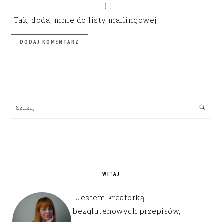
Tak, dodaj mnie do listy mailingowej
PRIMARY
SIDEBAR
Szukaj
WITAJ
Jestem kreatorką
bezglutenowych przepisów,