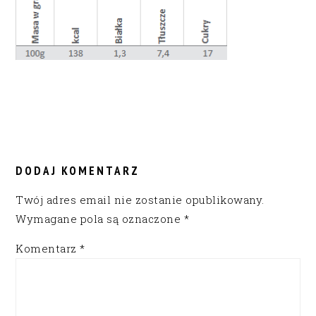
READER
INTERACTIONS
DODAJ KOMENTARZ
Twój adres email nie zostanie opublikowany.
Wymagane pola są oznaczone
*
Komentarz
*