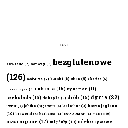
TAGI
bezglutenowe
awokado
(7)
banany
(7)
(126)
chia
(9)
buraki
(8)
boćwina
(7)
chorizo
(6)
cukinia
(16)
cynamon
(11)
ciecierzyca
(6)
dynia
(22)
czekolada
(15)
drób
(16)
daktyle
(9)
kalafior
(9)
kasza jaglana
jabłka
(8)
imbir
(7)
jarmuż
(6)
(10)
krewetki
(6)
kurkuma
(6)
lowFODMAP
(6)
mango
(6)
mascarpone
(17)
mleko ryżowe
migdały
(10)