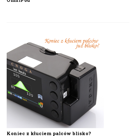
OmniPod
Koniec z kłuciem palców blisko?