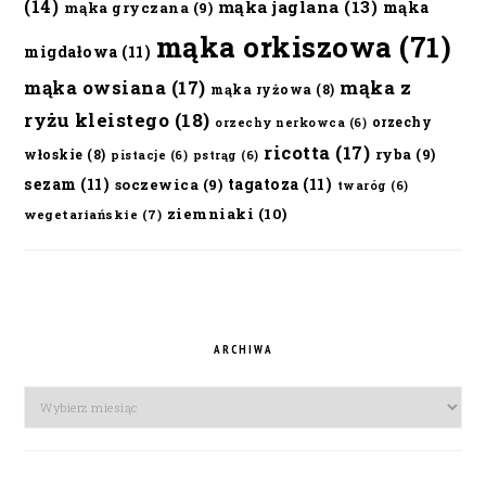
(14)
mąka jaglana
(13)
mąka
mąka gryczana
(9)
mąka orkiszowa
(71)
migdałowa
(11)
mąka owsiana
(17)
mąka z
mąka ryżowa
(8)
ryżu kleistego
(18)
orzechy
orzechy nerkowca
(6)
ricotta
(17)
ryba
(9)
włoskie
(8)
pistacje
(6)
pstrąg
(6)
sezam
(11)
tagatoza
(11)
soczewica
(9)
twaróg
(6)
ziemniaki
(10)
wegetariańskie
(7)
ARCHIWA
Archiwa