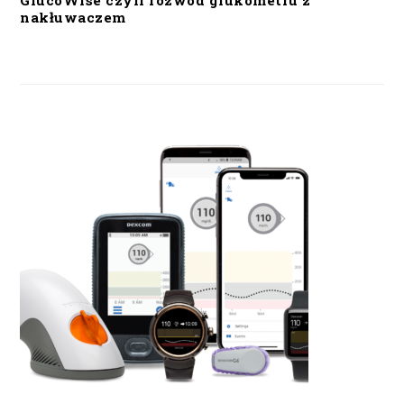
GlucoWise czyli rozwód glukometru z
nakłuwaczem