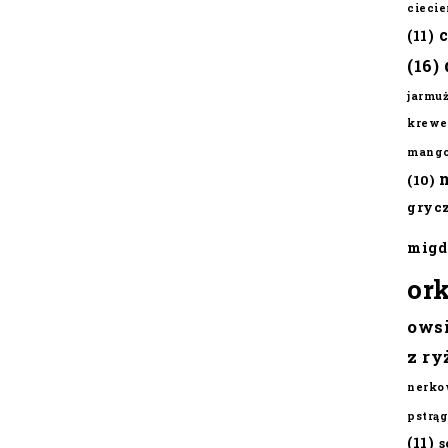
cieci
(11)
(16)
jarmu
krewe
mang
(10)
gryc
migd
or
ows
z ry
nerko
pstrąg
(11)
s