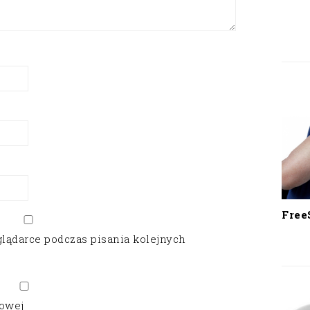
Free
glądarce podczas pisania kolejnych
gowej