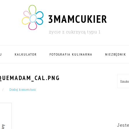
3MAMCUKIER
życie z cukrzycą typu 1
U
KALKULATOR
FOTOGRAFIA KULINARNA
NIEZBĘDNIK
PRI
QUEMADAM_CAL.PNG
Szu
SID
Dodaj komentarz
Jest