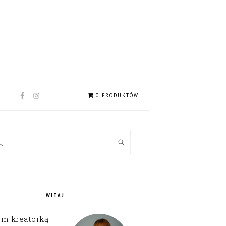
NAV
0 PRODUKTÓW
SOCIAL
MENU
MARY
kaj
EBAR
WITAJ
em kreatorką