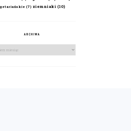
ziemniaki
(10)
getariańskie
(7)
ARCHIWA
iwa