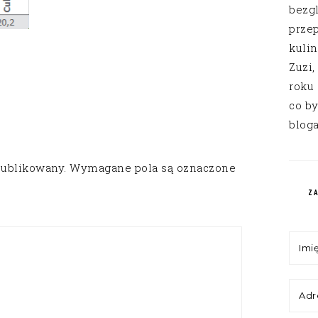
bezg
przep
kuli
Zuzi,
roku
co by
bloga
publikowany.
Wymagane pola są oznaczone
Z