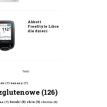
Abbott
FreeStyle Libre
dla dzieci
TAGI
ado
(7)
banany
(7)
zglutenowe
(126)
chia
(9)
buraki
(8)
na
(7)
chorizo
(6)