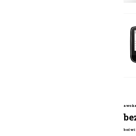
awok
be
boćwi