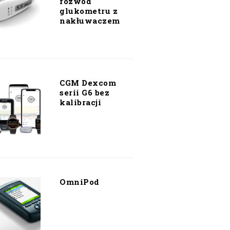
rozwód
glukometru z
nakłuwaczem
CGM Dexcom
serii G6 bez
kalibracji
OmniPod