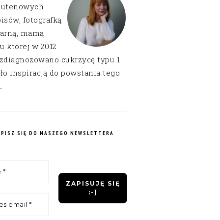
lutenowych
isów, fotografką
narną, mamą
 u której w 2012
 zdiagnozowano cukrzycę typu 1
ło inspiracją do powstania tego
.
APISZ SIĘ DO NASZEGO NEWSLETTERA