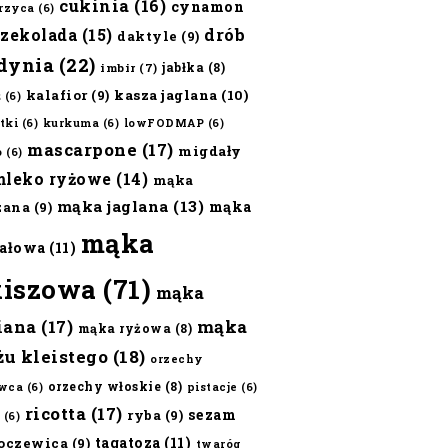
cukinia
(16)
cynamon
erzyca
(6)
czekolada
(15)
drób
daktyle
(9)
dynia
(22)
jabłka
(8)
imbir
(7)
kalafior
(9)
kasza jaglana
(10)
ż
(6)
tki
(6)
kurkuma
(6)
lowFODMAP
(6)
mascarpone
(17)
migdały
o
(6)
mleko ryżowe
(14)
mąka
mąka jaglana
(13)
mąka
zana
(9)
mąka
ałowa
(11)
kiszowa
(71)
mąka
iana
(17)
mąka
mąka ryżowa
(8)
żu kleistego
(18)
orzechy
orzechy włoskie
(8)
wca
(6)
pistacje
(6)
ricotta
(17)
sezam
ryba
(9)
(6)
tagatoza
(11)
oczewica
(9)
twaróg