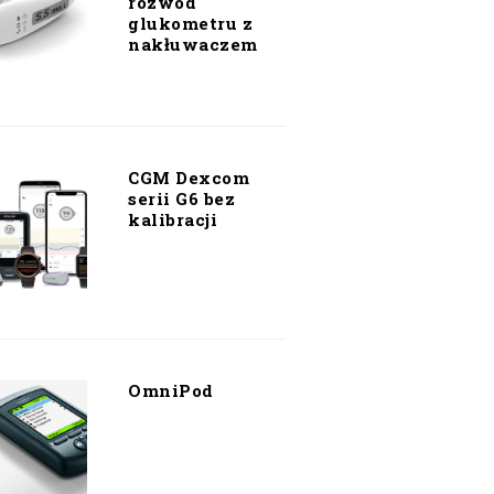
rozwód
glukometru z
nakłuwaczem
CGM Dexcom
serii G6 bez
kalibracji
OmniPod