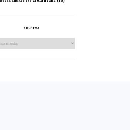
ziemniaki
(10)
getariańskie
(7)
ARCHIWA
iwa