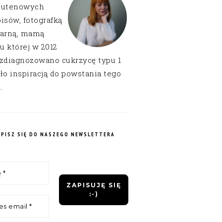
lutenowych
isów, fotografką
narną, mamą
 u której w 2012
 zdiagnozowano cukrzycę typu 1
ło inspiracją do powstania tego
.
APISZ SIĘ DO NASZEGO NEWSLETTERA