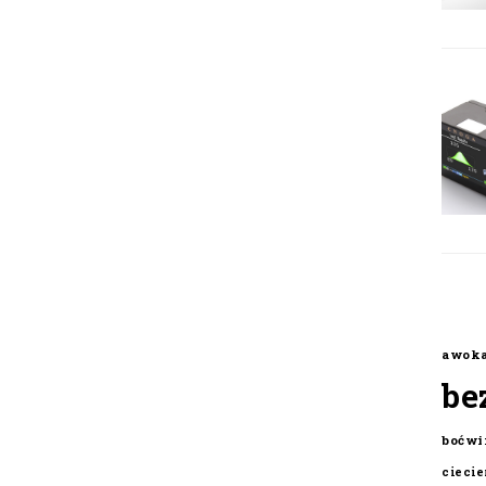
awok
be
boćwi
cieci