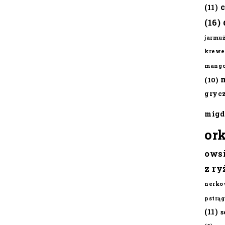
(11)
(16)
jarmu
krewe
mang
(10)
gryc
migd
or
ows
z ry
nerko
pstrąg
(11)
s