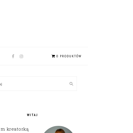
NAV
0 PRODUKTÓW
SOCIAL
MENU
MARY
kaj
EBAR
WITAJ
em kreatorką