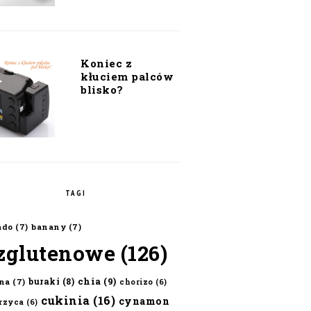
Koniec z
kłuciem palców
blisko?
TAGI
ado
(7)
banany
(7)
zglutenowe
(126)
chia
(9)
buraki
(8)
na
(7)
chorizo
(6)
cukinia
(16)
cynamon
erzyca
(6)