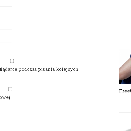
glądarce podczas pisania kolejnych
Free
gowej