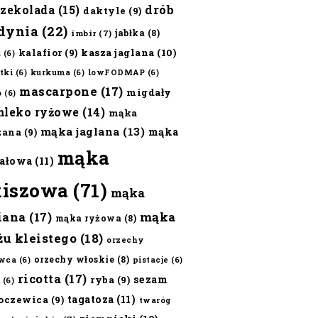
czekolada
(15)
drób
daktyle
(9)
dynia
(22)
jabłka
(8)
imbir
(7)
kalafior
(9)
kasza jaglana
(10)
ż
(6)
tki
(6)
kurkuma
(6)
lowFODMAP
(6)
mascarpone
(17)
migdały
o
(6)
mleko ryżowe
(14)
mąka
mąka jaglana
(13)
mąka
zana
(9)
mąka
ałowa
(11)
kiszowa
(71)
mąka
iana
(17)
mąka
mąka ryżowa
(8)
żu kleistego
(18)
orzechy
orzechy włoskie
(8)
wca
(6)
pistacje
(6)
ricotta
(17)
sezam
ryba
(9)
(6)
tagatoza
(11)
oczewica
(9)
twaróg