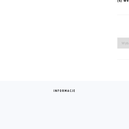
we
(6)
Arch
INFORMACJE