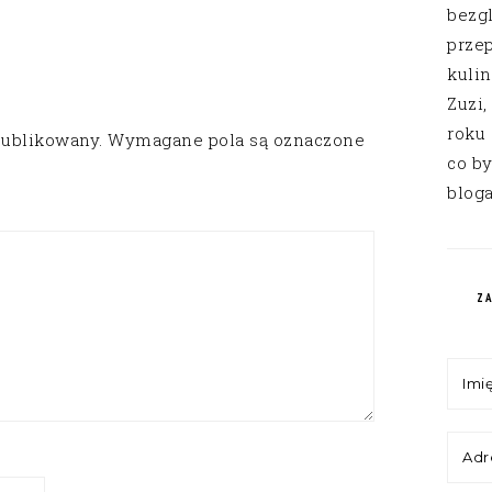
bezg
przep
kuli
Zuzi,
roku
publikowany.
Wymagane pola są oznaczone
co by
bloga
Z