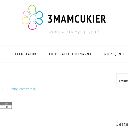
3MAMCUKIER
życie z cukrzycą typu 1
U
KALKULATOR
FOTOGRAFIA KULINARNA
NIEZBĘDNIK
PRI
Szu
SID
Dodaj komentarz
Jest