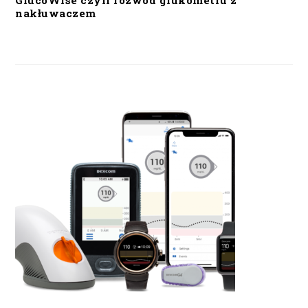
GlucoWise czyli rozwód glukometru z
nakłuwaczem