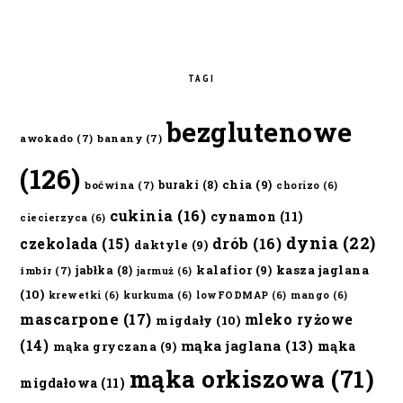
TAGI
bezglutenowe
awokado
(7)
banany
(7)
(126)
chia
(9)
buraki
(8)
boćwina
(7)
chorizo
(6)
cukinia
(16)
cynamon
(11)
ciecierzyca
(6)
dynia
(22)
czekolada
(15)
drób
(16)
daktyle
(9)
kalafior
(9)
kasza jaglana
jabłka
(8)
imbir
(7)
jarmuż
(6)
(10)
krewetki
(6)
kurkuma
(6)
lowFODMAP
(6)
mango
(6)
mascarpone
(17)
mleko ryżowe
migdały
(10)
(14)
mąka jaglana
(13)
mąka
mąka gryczana
(9)
mąka orkiszowa
(71)
migdałowa
(11)