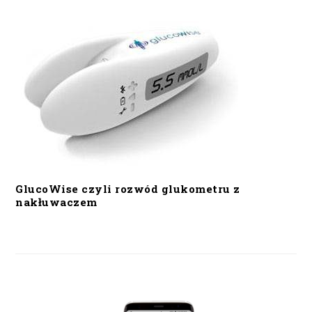
GlucoWise czyli rozwód glukometru z
nakłuwaczem