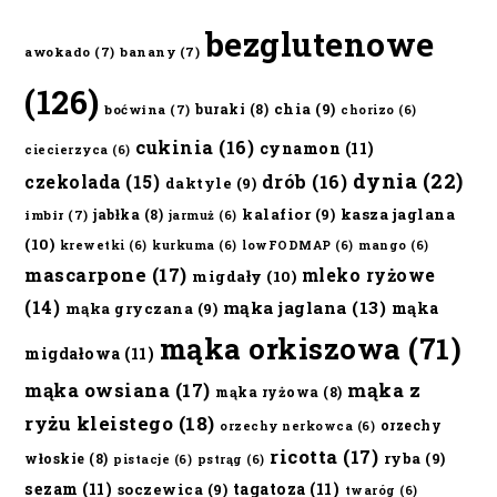
bezglutenowe
awokado
(7)
banany
(7)
(126)
chia
(9)
buraki
(8)
boćwina
(7)
chorizo
(6)
cukinia
(16)
cynamon
(11)
ciecierzyca
(6)
dynia
(22)
czekolada
(15)
drób
(16)
daktyle
(9)
kalafior
(9)
kasza jaglana
jabłka
(8)
imbir
(7)
jarmuż
(6)
(10)
krewetki
(6)
kurkuma
(6)
lowFODMAP
(6)
mango
(6)
mascarpone
(17)
mleko ryżowe
migdały
(10)
(14)
mąka jaglana
(13)
mąka
mąka gryczana
(9)
mąka orkiszowa
(71)
migdałowa
(11)
mąka owsiana
(17)
mąka z
mąka ryżowa
(8)
ryżu kleistego
(18)
orzechy
orzechy nerkowca
(6)
ricotta
(17)
ryba
(9)
włoskie
(8)
pistacje
(6)
pstrąg
(6)
sezam
(11)
tagatoza
(11)
soczewica
(9)
twaróg
(6)