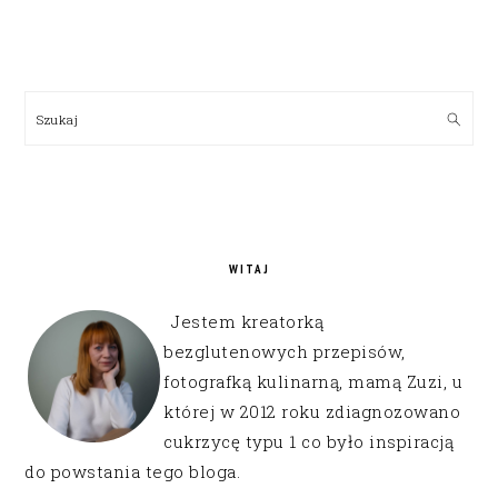
PRIMARY
SIDEBAR
Szukaj
WITAJ
Jestem kreatorką
bezglutenowych przepisów,
fotografką kulinarną, mamą Zuzi, u
której w 2012 roku zdiagnozowano
cukrzycę typu 1 co było inspiracją
do powstania tego bloga.