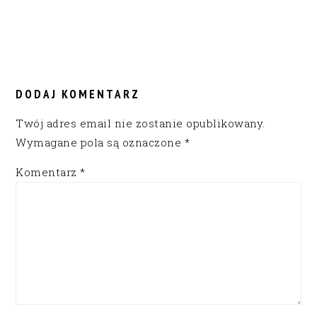
READER
INTERACTIONS
DODAJ KOMENTARZ
Twój adres email nie zostanie opublikowany.
Wymagane pola są oznaczone
*
Komentarz
*