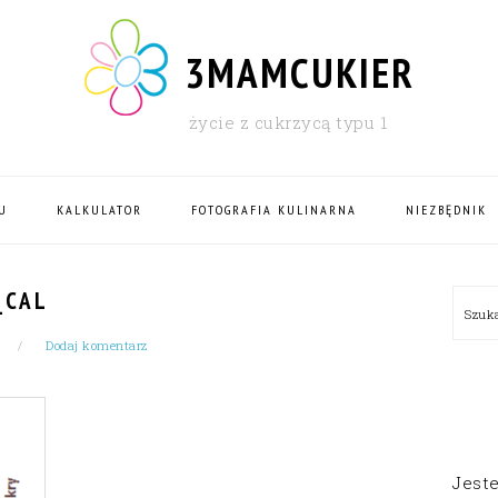
3MAMCUKIER
życie z cukrzycą typu 1
U
KALKULATOR
FOTOGRAFIA KULINARNA
NIEZBĘDNIK
PRI
_CAL
Szu
SID
Dodaj komentarz
Jest