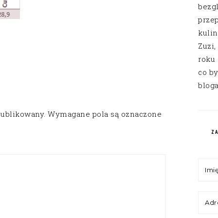
bezg
przep
kuli
Zuzi,
roku
co by
bloga
publikowany.
Wymagane pola są oznaczone
Z