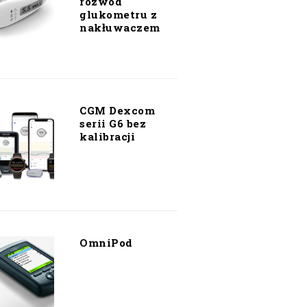
rozwód
glukometru z
nakłuwaczem
CGM Dexcom
serii G6 bez
kalibracji
OmniPod