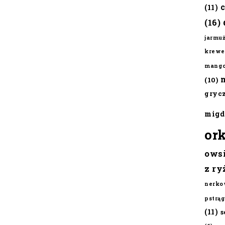
(11)
(16)
jarmu
krewe
mang
(10)
gryc
migd
or
ows
z ry
nerko
pstrąg
(11)
s