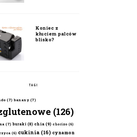
Koniec z
kłuciem palców
blisko?
TAGI
ado
(7)
banany
(7)
zglutenowe
(126)
chia
(9)
buraki
(8)
na
(7)
chorizo
(6)
cukinia
(16)
cynamon
erzyca
(6)