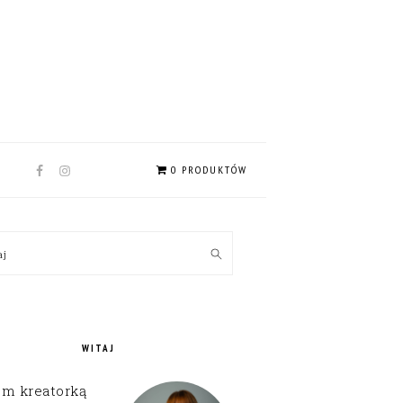
NAV
0 PRODUKTÓW
SOCIAL
MENU
MARY
kaj
EBAR
WITAJ
em kreatorką