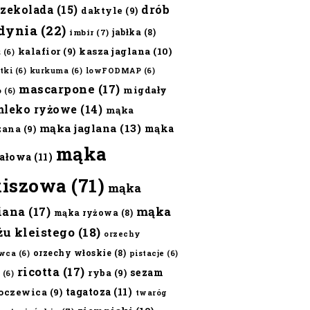
czekolada
(15)
drób
daktyle
(9)
dynia
(22)
jabłka
(8)
imbir
(7)
kalafior
(9)
kasza jaglana
(10)
ż
(6)
tki
(6)
kurkuma
(6)
lowFODMAP
(6)
mascarpone
(17)
migdały
o
(6)
mleko ryżowe
(14)
mąka
mąka jaglana
(13)
mąka
zana
(9)
mąka
ałowa
(11)
kiszowa
(71)
mąka
iana
(17)
mąka
mąka ryżowa
(8)
żu kleistego
(18)
orzechy
orzechy włoskie
(8)
wca
(6)
pistacje
(6)
ricotta
(17)
sezam
ryba
(9)
(6)
tagatoza
(11)
oczewica
(9)
twaróg