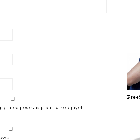
Free
glądarce podczas pisania kolejnych
gowej