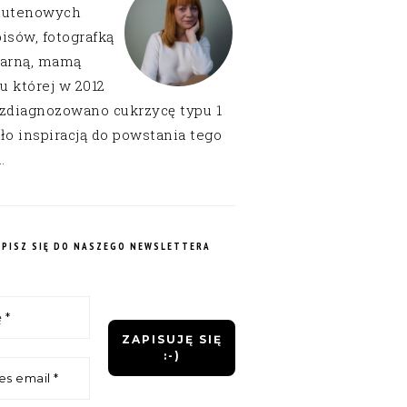
lutenowych
isów, fotografką
narną, mamą
 u której w 2012
 zdiagnozowano cukrzycę typu 1
ło inspiracją do powstania tego
.
APISZ SIĘ DO NASZEGO NEWSLETTERA