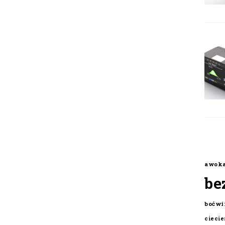
awok
be
boćwi
cieci