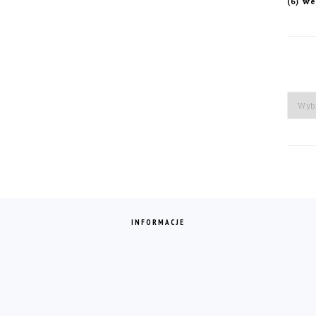
we
(6)
Arch
INFORMACJE