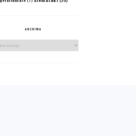
ziemniaki
(10)
getariańskie
(7)
ARCHIWA
iwa