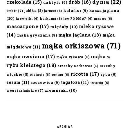
dynia
(22)
czekolada
(15)
drób
(16)
daktyle
(9)
kalafior
(9)
kasza jaglana
jabłka
(8)
imbir
(7)
jarmuż
(6)
(10)
krewetki
(6)
kurkuma
(6)
lowFODMAP
(6)
mango
(6)
mascarpone
(17)
mleko ryżowe
migdały
(10)
(14)
mąka jaglana
(13)
mąka
mąka gryczana
(9)
mąka orkiszowa
(71)
migdałowa
(11)
mąka owsiana
(17)
mąka z
mąka ryżowa
(8)
ryżu kleistego
(18)
orzechy
orzechy nerkowca
(6)
ricotta
(17)
ryba
(9)
włoskie
(8)
pistacje
(6)
pstrąg
(6)
sezam
(11)
tagatoza
(11)
soczewica
(9)
twaróg
(6)
ziemniaki
(10)
wegetariańskie
(7)
ARCHIWA