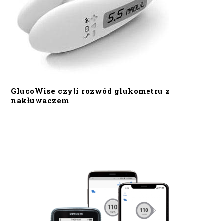
GlucoWise czyli rozwód glukometru z
nakłuwaczem