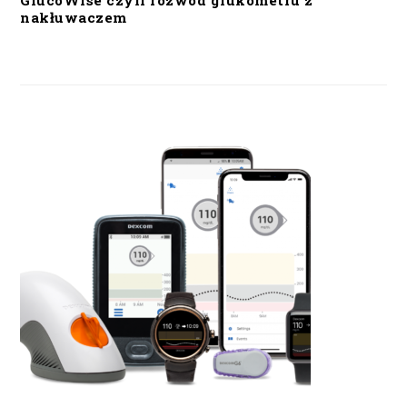
GlucoWise czyli rozwód glukometru z
nakłuwaczem