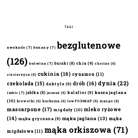
TAGI
bezglutenowe
awokado
(7)
banany
(7)
(126)
chia
(9)
buraki
(8)
boćwina
(7)
chorizo
(6)
cukinia
(16)
cynamon
(11)
ciecierzyca
(6)
dynia
(22)
czekolada
(15)
drób
(16)
daktyle
(9)
kalafior
(9)
kasza jaglana
jabłka
(8)
imbir
(7)
jarmuż
(6)
(10)
krewetki
(6)
kurkuma
(6)
lowFODMAP
(6)
mango
(6)
mascarpone
(17)
mleko ryżowe
migdały
(10)
(14)
mąka jaglana
(13)
mąka
mąka gryczana
(9)
mąka orkiszowa
(71)
migdałowa
(11)