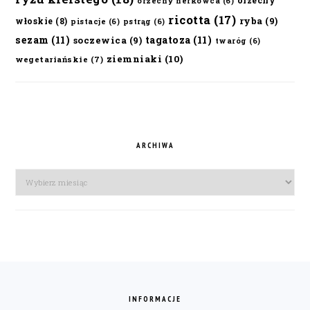
orzechy
orzechy nerkowca
(6)
ricotta
(17)
ryba
(9)
włoskie
(8)
pistacje
(6)
pstrąg
(6)
sezam
(11)
tagatoza
(11)
soczewica
(9)
twaróg
(6)
ziemniaki
(10)
wegetariańskie
(7)
ARCHIWA
Archiwa
FOOTER
INFORMACJE