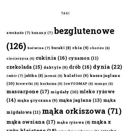
TAGI
bezglutenowe
awokado
(7)
banany
(7)
(126)
chia
(9)
buraki
(8)
boćwina
(7)
chorizo
(6)
cukinia
(16)
cynamon
(11)
ciecierzyca
(6)
dynia
(22)
czekolada
(15)
drób
(16)
daktyle
(9)
kalafior
(9)
kasza jaglana
jabłka
(8)
imbir
(7)
jarmuż
(6)
(10)
krewetki
(6)
kurkuma
(6)
lowFODMAP
(6)
mango
(6)
mascarpone
(17)
mleko ryżowe
migdały
(10)
(14)
mąka jaglana
(13)
mąka
mąka gryczana
(9)
mąka orkiszowa
(71)
migdałowa
(11)
mąka owsiana
(17)
mąka z
mąka ryżowa
(8)
ryżu kleistego
(18)