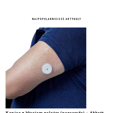
NAJPOPULARNIEJSZE ARTYKUŁY
Koniec z kłuciem palców (naprawdę) – Abbott