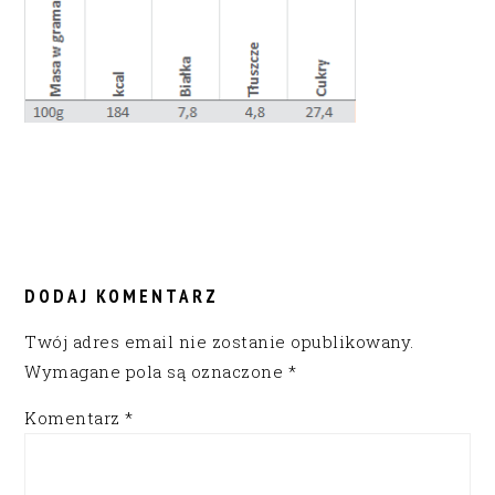
READER
INTERACTIONS
DODAJ KOMENTARZ
Twój adres email nie zostanie opublikowany.
Wymagane pola są oznaczone
*
Komentarz
*