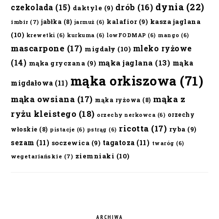
dynia
(22)
czekolada
(15)
drób
(16)
daktyle
(9)
kalafior
(9)
kasza jaglana
jabłka
(8)
imbir
(7)
jarmuż
(6)
(10)
krewetki
(6)
kurkuma
(6)
lowFODMAP
(6)
mango
(6)
mascarpone
(17)
mleko ryżowe
migdały
(10)
(14)
mąka jaglana
(13)
mąka
mąka gryczana
(9)
mąka orkiszowa
(71)
migdałowa
(11)
mąka owsiana
(17)
mąka z
mąka ryżowa
(8)
ryżu kleistego
(18)
orzechy
orzechy nerkowca
(6)
ricotta
(17)
ryba
(9)
włoskie
(8)
pistacje
(6)
pstrąg
(6)
sezam
(11)
tagatoza
(11)
soczewica
(9)
twaróg
(6)
ziemniaki
(10)
wegetariańskie
(7)
ARCHIWA