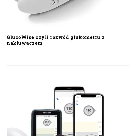
GlucoWise czyli rozwód glukometru z
nakłuwaczem