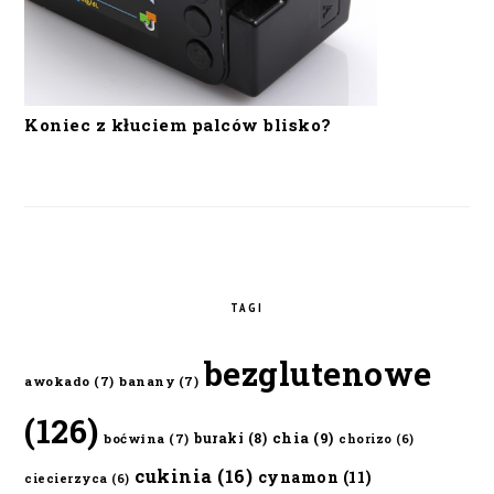
Koniec z kłuciem palców blisko?
TAGI
bezglutenowe
awokado
(7)
banany
(7)
(126)
chia
(9)
buraki
(8)
boćwina
(7)
chorizo
(6)
cukinia
(16)
cynamon
(11)
ciecierzyca
(6)