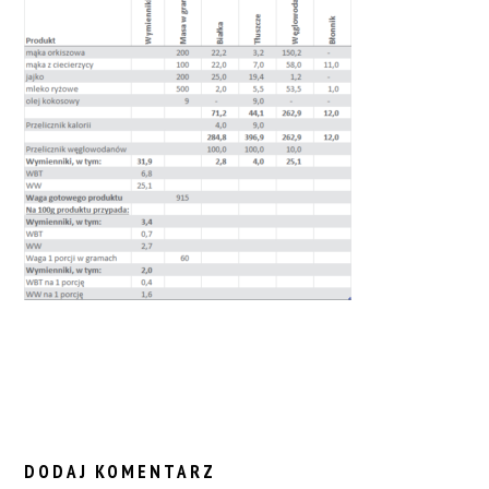
READER
INTERACTIONS
DODAJ KOMENTARZ