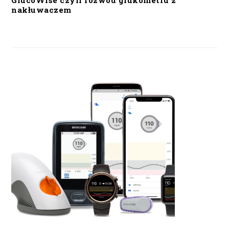
GlucoWise czyli rozwód glukometru z
nakłuwaczem