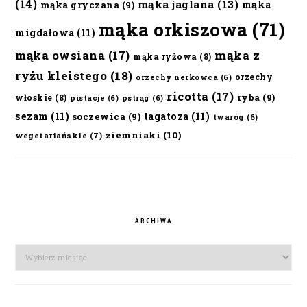
(14)
mąka jaglana
(13)
mąka
mąka gryczana
(9)
mąka orkiszowa
(71)
migdałowa
(11)
mąka owsiana
(17)
mąka z
mąka ryżowa
(8)
ryżu kleistego
(18)
orzechy
orzechy nerkowca
(6)
ricotta
(17)
ryba
(9)
włoskie
(8)
pistacje
(6)
pstrąg
(6)
sezam
(11)
tagatoza
(11)
soczewica
(9)
twaróg
(6)
ziemniaki
(10)
wegetariańskie
(7)
ARCHIWA
Archiwa