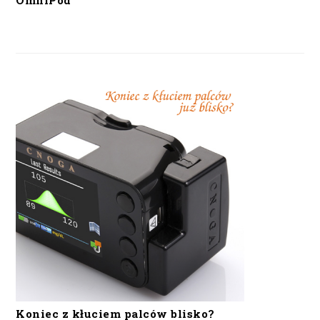
OmniPod
Koniec z kłuciem palców blisko?