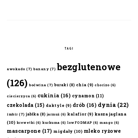
TAGI
bezglutenowe
awokado
(7)
banany
(7)
(126)
chia
(9)
buraki
(8)
boćwina
(7)
chorizo
(6)
cukinia
(16)
cynamon
(11)
ciecierzyca
(6)
dynia
(22)
czekolada
(15)
drób
(16)
daktyle
(9)
kalafior
(9)
kasza jaglana
jabłka
(8)
imbir
(7)
jarmuż
(6)
(10)
krewetki
(6)
kurkuma
(6)
lowFODMAP
(6)
mango
(6)
mascarpone
(17)
mleko ryżowe
migdały
(10)