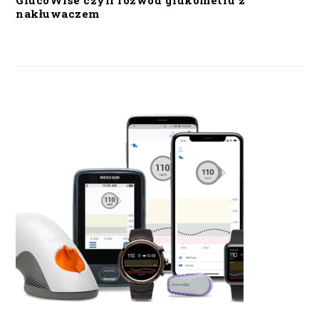
GlucoWise czyli rozwód glukometru z
nakłuwaczem