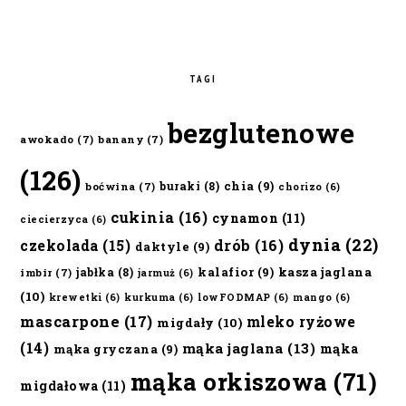
TAGI
bezglutenowe
awokado
(7)
banany
(7)
(126)
chia
(9)
buraki
(8)
boćwina
(7)
chorizo
(6)
cukinia
(16)
cynamon
(11)
ciecierzyca
(6)
dynia
(22)
czekolada
(15)
drób
(16)
daktyle
(9)
kalafior
(9)
kasza jaglana
jabłka
(8)
imbir
(7)
jarmuż
(6)
(10)
krewetki
(6)
kurkuma
(6)
lowFODMAP
(6)
mango
(6)
mascarpone
(17)
mleko ryżowe
migdały
(10)
(14)
mąka jaglana
(13)
mąka
mąka gryczana
(9)
mąka orkiszowa
(71)
migdałowa
(11)