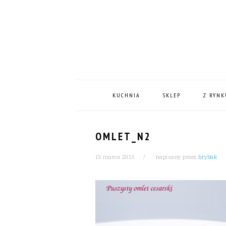
Skip
Skip
Skip
Skip
to
to
to
to
primary
content
primary
footer
navigation
sidebar
MAIN
NAVIGATION
KUCHNIA
SKLEP
Z RYNK
OMLET_N2
15 marca 2013
napisany przez
brybak