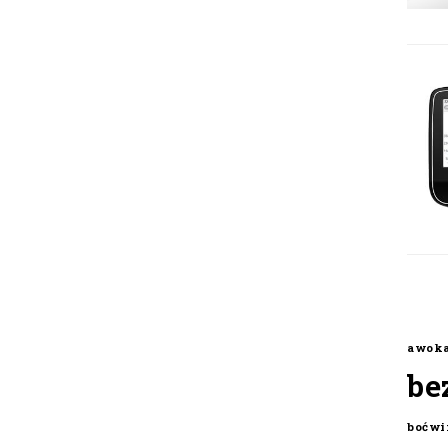
awok
be
boćwi