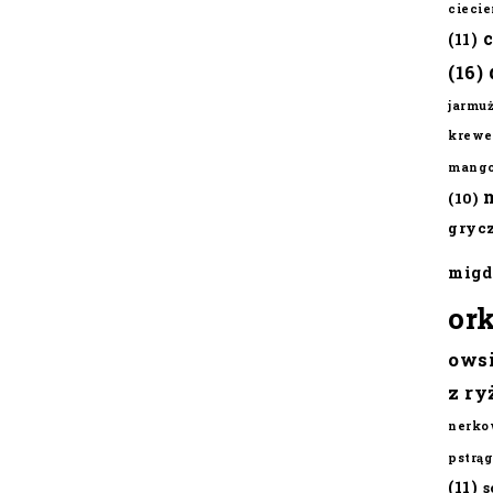
cieci
(11)
(16)
jarmu
krewe
mang
(10)
gryc
migd
or
ows
z ry
nerko
pstrąg
(11)
s