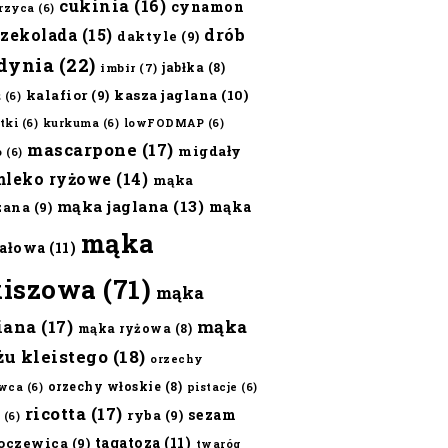
cukinia
(16)
cynamon
erzyca
(6)
czekolada
(15)
drób
daktyle
(9)
dynia
(22)
jabłka
(8)
imbir
(7)
kalafior
(9)
kasza jaglana
(10)
ż
(6)
tki
(6)
kurkuma
(6)
lowFODMAP
(6)
mascarpone
(17)
migdały
o
(6)
mleko ryżowe
(14)
mąka
mąka jaglana
(13)
mąka
zana
(9)
mąka
ałowa
(11)
kiszowa
(71)
mąka
iana
(17)
mąka
mąka ryżowa
(8)
żu kleistego
(18)
orzechy
orzechy włoskie
(8)
wca
(6)
pistacje
(6)
ricotta
(17)
sezam
ryba
(9)
(6)
tagatoza
(11)
oczewica
(9)
twaróg