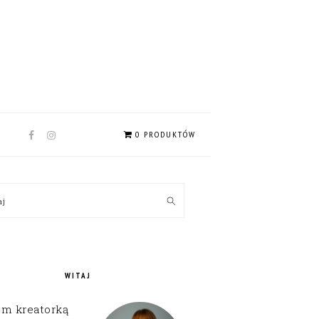
NAV
0 PRODUKTÓW
SOCIAL
MENU
MARY
kaj
EBAR
WITAJ
em kreatorką