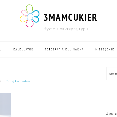
3MAMCUKIER
życie z cukrzycą typu 1
U
KALKULATOR
FOTOGRAFIA KULINARNA
NIEZBĘDNIK
PRI
Szu
SID
Dodaj komentarz
Jest