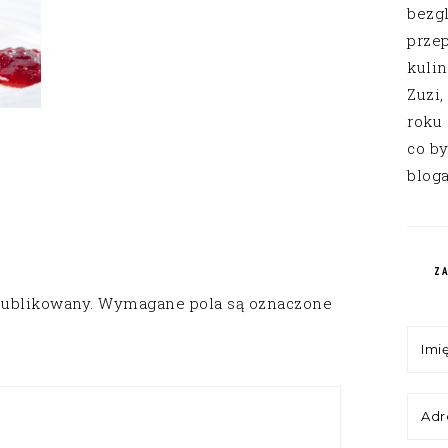
bezg
przep
kuli
Zuzi,
roku
co by
bloga
Z
publikowany.
Wymagane pola są oznaczone