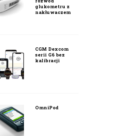
rozwód
glukometru z
nakłuwaczem
CGM Dexcom
serii G6 bez
kalibracji
OmniPod