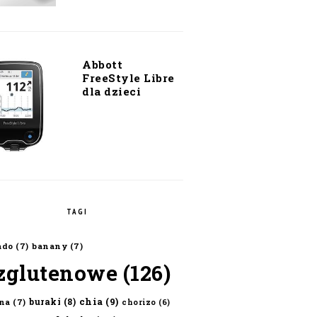
Abbott
FreeStyle Libre
dla dzieci
TAGI
ado
(7)
banany
(7)
zglutenowe
(126)
chia
(9)
buraki
(8)
na
(7)
chorizo
(6)