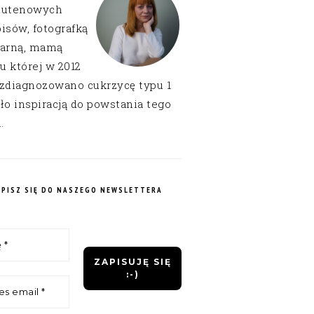
lutenowych
isów, fotografką
narną, mamą
 u której w 2012
 zdiagnozowano cukrzycę typu 1
ło inspiracją do powstania tego
.
APISZ SIĘ DO NASZEGO NEWSLETTERA