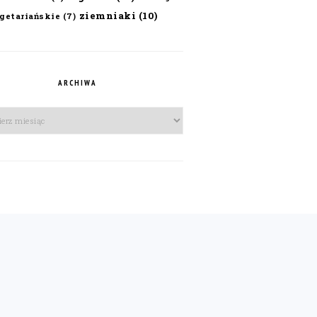
ziemniaki
(10)
getariańskie
(7)
ARCHIWA
iwa