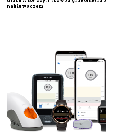
GlucoWise czyli rozwód glukometru z
nakłuwaczem