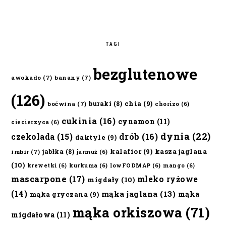
TAGI
bezglutenowe
awokado
(7)
banany
(7)
(126)
chia
(9)
buraki
(8)
boćwina
(7)
chorizo
(6)
cukinia
(16)
cynamon
(11)
ciecierzyca
(6)
dynia
(22)
czekolada
(15)
drób
(16)
daktyle
(9)
kalafior
(9)
kasza jaglana
jabłka
(8)
imbir
(7)
jarmuż
(6)
(10)
krewetki
(6)
kurkuma
(6)
lowFODMAP
(6)
mango
(6)
mascarpone
(17)
mleko ryżowe
migdały
(10)
(14)
mąka jaglana
(13)
mąka
mąka gryczana
(9)
mąka orkiszowa
(71)
migdałowa
(11)