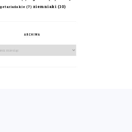
ziemniaki
(10)
getariańskie
(7)
ARCHIWA
iwa