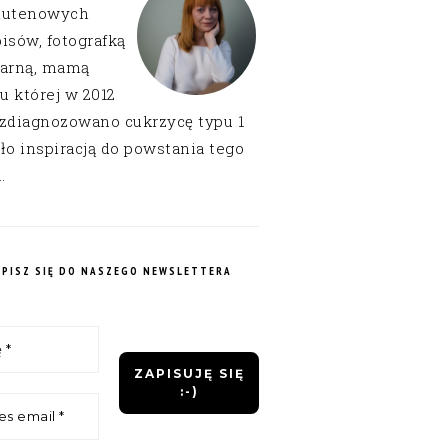
lutenowych
isów, fotografką
narną, mamą
 u której w 2012
 zdiagnozowano cukrzycę typu 1
ło inspiracją do powstania tego
.
APISZ SIĘ DO NASZEGO NEWSLETTERA