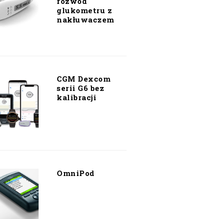
rozwód
glukometru z
nakłuwaczem
CGM Dexcom
serii G6 bez
kalibracji
OmniPod