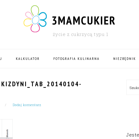
3MAMCUKIER
życie z cukrzycą typu 1
U
KALKULATOR
FOTOGRAFIA KULINARNA
NIEZBĘDNIK
PRI
KIZDYNI_TAB_20140104-
Szu
SID
Dodaj komentarz
Jest