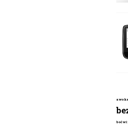
awok
be
boćwi