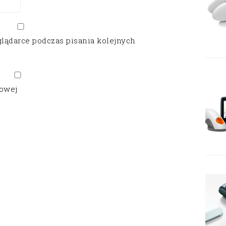
glądarce podczas pisania kolejnych
gowej