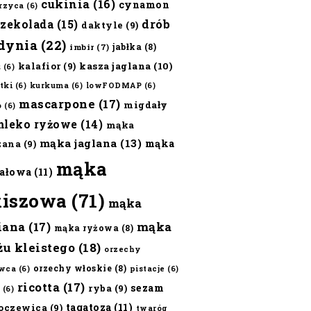
cukinia
(16)
cynamon
erzyca
(6)
czekolada
(15)
drób
daktyle
(9)
dynia
(22)
jabłka
(8)
imbir
(7)
kalafior
(9)
kasza jaglana
(10)
ż
(6)
tki
(6)
kurkuma
(6)
lowFODMAP
(6)
mascarpone
(17)
migdały
o
(6)
mleko ryżowe
(14)
mąka
mąka jaglana
(13)
mąka
zana
(9)
mąka
ałowa
(11)
kiszowa
(71)
mąka
iana
(17)
mąka
mąka ryżowa
(8)
żu kleistego
(18)
orzechy
orzechy włoskie
(8)
wca
(6)
pistacje
(6)
ricotta
(17)
sezam
ryba
(9)
(6)
tagatoza
(11)
oczewica
(9)
twaróg