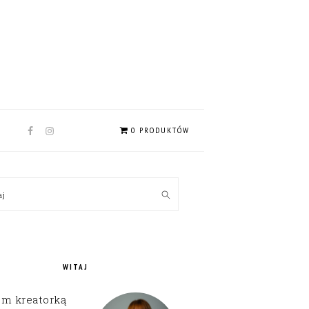
NAV
0 PRODUKTÓW
SOCIAL
MENU
MARY
kaj
EBAR
WITAJ
em kreatorką