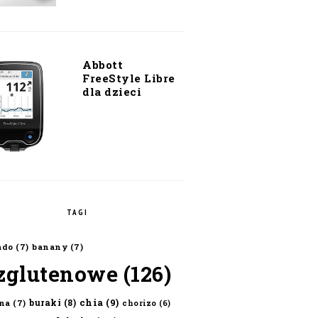
Abbott
FreeStyle Libre
dla dzieci
TAGI
ado
(7)
banany
(7)
zglutenowe
(126)
chia
(9)
buraki
(8)
na
(7)
chorizo
(6)