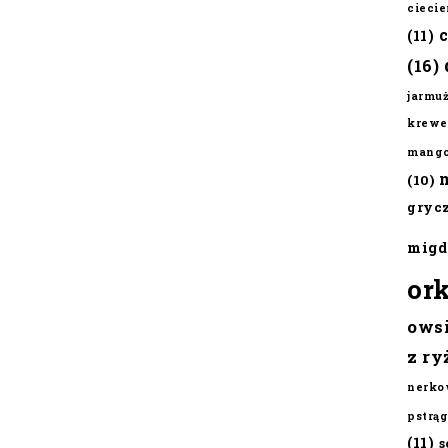
cieci
(11)
(16)
jarmu
krewe
mang
(10)
gryc
migd
or
ows
z ry
nerko
pstrąg
(11)
s