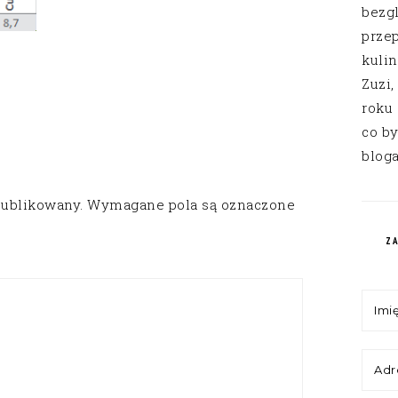
bezg
przep
kuli
Zuzi,
roku
co by
bloga
publikowany.
Wymagane pola są oznaczone
Z