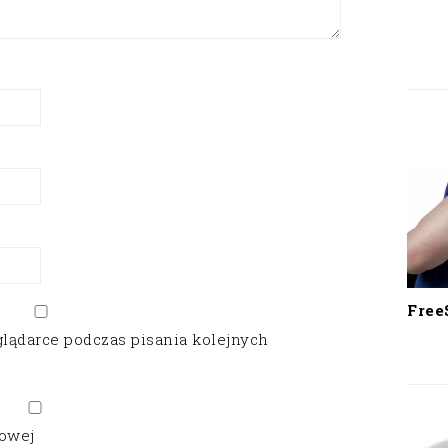
Free
glądarce podczas pisania kolejnych
gowej