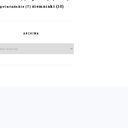
ziemniaki
(10)
getariańskie
(7)
ARCHIWA
iwa