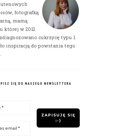
lutenowych
isów, fotografką
narną, mamą
 u której w 2012
 zdiagnozowano cukrzycę typu 1
ło inspiracją do powstania tego
.
APISZ SIĘ DO NASZEGO NEWSLETTERA