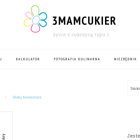
3MAMCUKIER
życie z cukrzycą typu 1
U
KALKULATOR
FOTOGRAFIA KULINARNA
NIEZBĘDNIK
PRI
Szu
SID
Dodaj komentarz
Jest