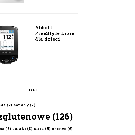
Abbott
FreeStyle Libre
dla dzieci
TAGI
ado
(7)
banany
(7)
zglutenowe
(126)
chia
(9)
buraki
(8)
na
(7)
chorizo
(6)