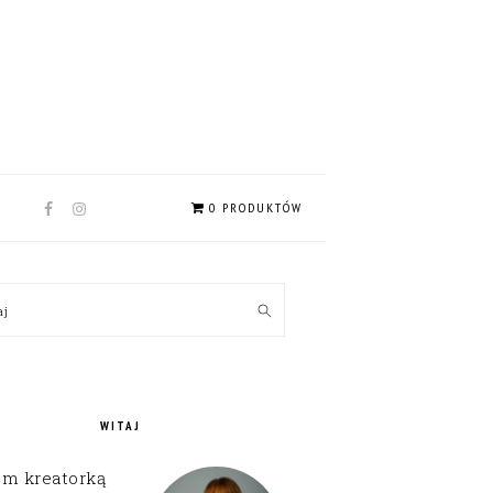
NAV
0 PRODUKTÓW
SOCIAL
MENU
MARY
kaj
EBAR
WITAJ
em kreatorką