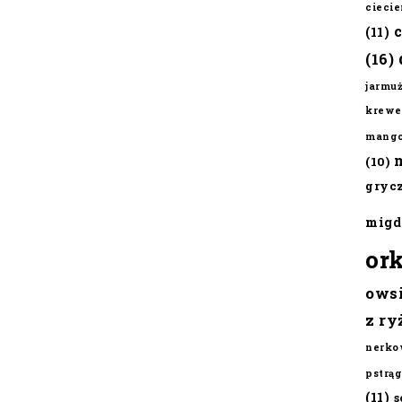
cieci
(11)
(16)
jarmu
krewe
mang
(10)
gryc
migd
or
ows
z ry
nerko
pstrąg
(11)
s