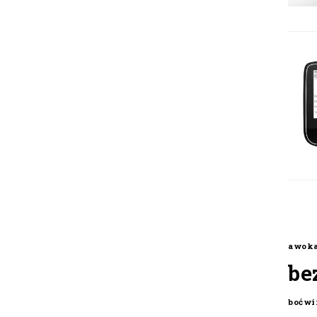
awok
be
boćwi