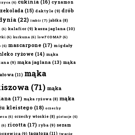
cukinia
(16)
cynamon
erzyca
(6)
czekolada
(15)
drób
daktyle
(9)
dynia
(22)
jabłka
(8)
imbir
(7)
kalafior
(9)
kasza jaglana
(10)
ż
(6)
tki
(6)
kurkuma
(6)
lowFODMAP
(6)
mascarpone
(17)
migdały
o
(6)
mleko ryżowe
(14)
mąka
mąka jaglana
(13)
mąka
zana
(9)
mąka
ałowa
(11)
kiszowa
(71)
mąka
iana
(17)
mąka
mąka ryżowa
(8)
żu kleistego
(18)
orzechy
orzechy włoskie
(8)
wca
(6)
pistacje
(6)
ricotta
(17)
sezam
ryba
(9)
(6)
tagatoza
(11)
oczewica
(9)
twaróg