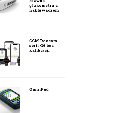
rozwód
glukometru z
nakłuwaczem
CGM Dexcom
serii G6 bez
kalibracji
OmniPod