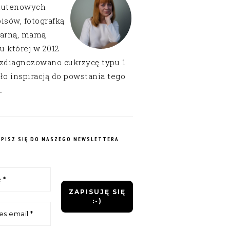
lutenowych
isów, fotografką
narną, mamą
 u której w 2012
 zdiagnozowano cukrzycę typu 1
ło inspiracją do powstania tego
.
APISZ SIĘ DO NASZEGO NEWSLETTERA