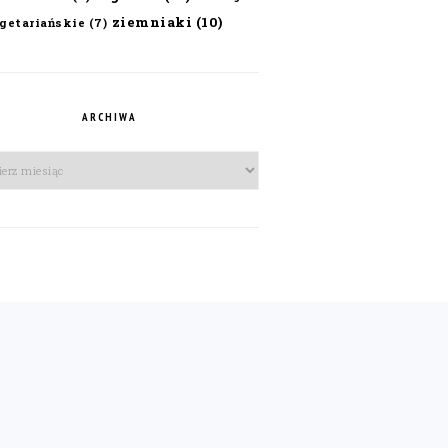
ziemniaki
(10)
getariańskie
(7)
ARCHIWA
iwa