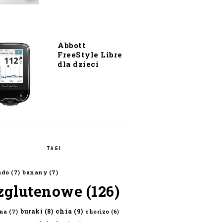
Abbott
FreeStyle Libre
dla dzieci
TAGI
ado
(7)
banany
(7)
zglutenowe
(126)
chia
(9)
buraki
(8)
na
(7)
chorizo
(6)