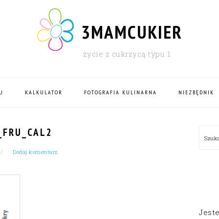
3MAMCUKIER
życie z cukrzycą typu 1
U
KALKULATOR
FOTOGRAFIA KULINARNA
NIEZBĘDNIK
PRI
_FRU_CAL2
Szu
SID
Dodaj komentarz
Jest