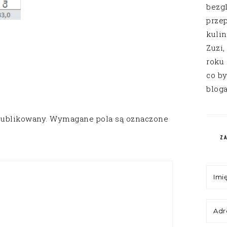
bezg
przep
kuli
Zuzi,
roku
co by
bloga
publikowany.
Wymagane pola są oznaczone
Z