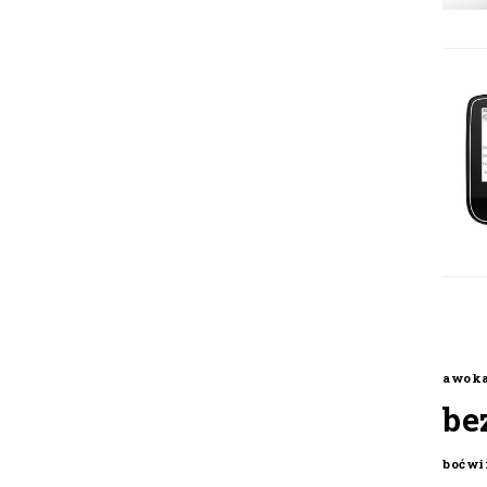
awok
be
boćwi