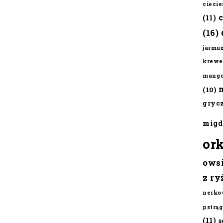
cieci
(11)
(16)
jarmu
krewe
mang
(10)
gryc
migd
or
ows
z ry
nerko
pstrąg
(11)
s