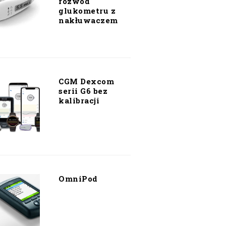
rozwód
glukometru z
nakłuwaczem
CGM Dexcom
serii G6 bez
kalibracji
OmniPod