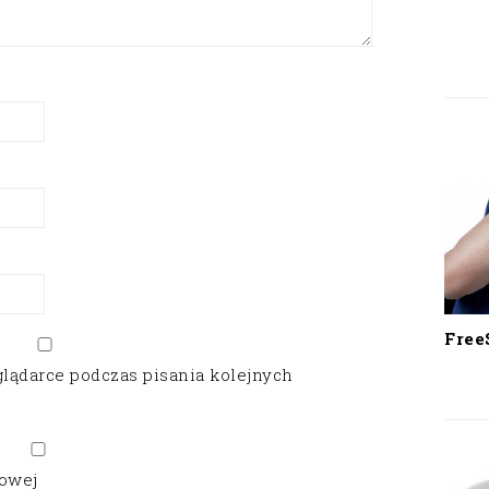
Free
glądarce podczas pisania kolejnych
gowej