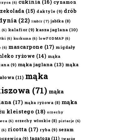
cukinia
(16)
cynamon
erzyca
(6)
czekolada
(15)
drób
daktyle
(9)
dynia
(22)
jabłka
(8)
imbir
(7)
kalafior
(9)
kasza jaglana
(10)
ż
(6)
tki
(6)
kurkuma
(6)
lowFODMAP
(6)
mascarpone
(17)
migdały
o
(6)
mleko ryżowe
(14)
mąka
mąka jaglana
(13)
mąka
zana
(9)
mąka
ałowa
(11)
kiszowa
(71)
mąka
iana
(17)
mąka
mąka ryżowa
(8)
żu kleistego
(18)
orzechy
orzechy włoskie
(8)
wca
(6)
pistacje
(6)
ricotta
(17)
sezam
ryba
(9)
(6)
tagatoza
(11)
oczewica
(9)
twaróg