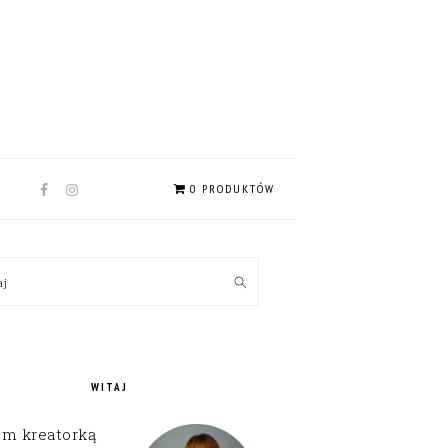
NAV
0 PRODUKTÓW
SOCIAL
MENU
MARY
kaj
EBAR
WITAJ
em kreatorką