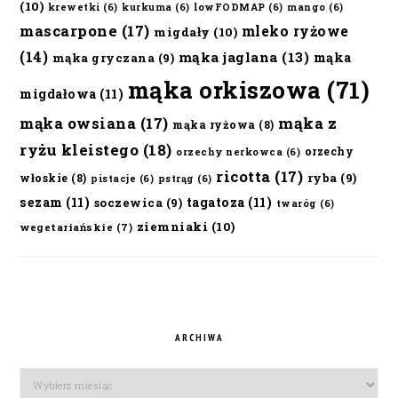
(10)
krewetki
(6)
kurkuma
(6)
lowFODMAP
(6)
mango
(6)
mascarpone
(17)
mleko ryżowe
migdały
(10)
(14)
mąka jaglana
(13)
mąka
mąka gryczana
(9)
mąka orkiszowa
(71)
migdałowa
(11)
mąka owsiana
(17)
mąka z
mąka ryżowa
(8)
ryżu kleistego
(18)
orzechy
orzechy nerkowca
(6)
ricotta
(17)
ryba
(9)
włoskie
(8)
pistacje
(6)
pstrąg
(6)
sezam
(11)
tagatoza
(11)
soczewica
(9)
twaróg
(6)
ziemniaki
(10)
wegetariańskie
(7)
ARCHIWA
Archiwa