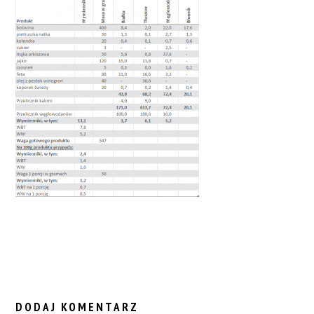
READER
INTERACTIONS
DODAJ KOMENTARZ