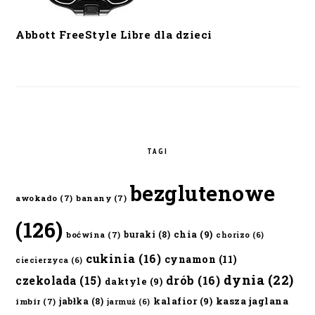
Abbott FreeStyle Libre dla dzieci
TAGI
bezglutenowe
awokado
(7)
banany
(7)
(126)
chia
(9)
buraki
(8)
boćwina
(7)
chorizo
(6)
cukinia
(16)
cynamon
(11)
ciecierzyca
(6)
dynia
(22)
czekolada
(15)
drób
(16)
daktyle
(9)
kalafior
(9)
kasza jaglana
jabłka
(8)
imbir
(7)
jarmuż
(6)