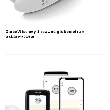
GlucoWise czyli rozwód glukometru z
nakłuwaczem