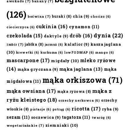
awokado
(7)
banany
(7)
(126)
chia
(9)
buraki
(8)
boćwina
(7)
chorizo
(6)
cukinia
(16)
cynamon
(11)
ciecierzyca
(6)
dynia
(22)
czekolada
(15)
drób
(16)
daktyle
(9)
kalafior
(9)
kasza jaglana
jabłka
(8)
imbir
(7)
jarmuż
(6)
(10)
krewetki
(6)
kurkuma
(6)
lowFODMAP
(6)
mango
(6)
mascarpone
(17)
mleko ryżowe
migdały
(10)
(14)
mąka jaglana
(13)
mąka
mąka gryczana
(9)
mąka orkiszowa
(71)
migdałowa
(11)
mąka owsiana
(17)
mąka z
mąka ryżowa
(8)
ryżu kleistego
(18)
orzechy
orzechy nerkowca
(6)
ricotta
(17)
ryba
(9)
włoskie
(8)
pistacje
(6)
pstrąg
(6)
sezam
(11)
tagatoza
(11)
soczewica
(9)
twaróg
(6)
ziemniaki
(10)
wegetariańskie
(7)