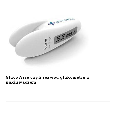
GlucoWise czyli rozwód glukometru z
nakłuwaczem