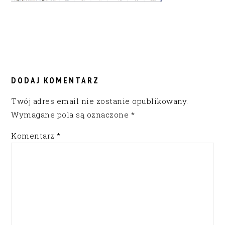
READER
INTERACTIONS
DODAJ KOMENTARZ
Twój adres email nie zostanie opublikowany.
Wymagane pola są oznaczone
*
Komentarz
*