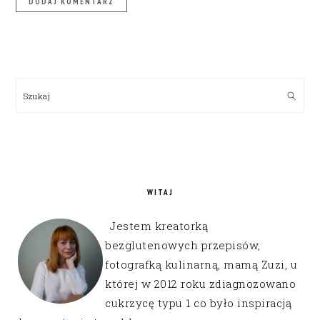
PRIMARY
SIDEBAR
Szukaj
WITAJ
Jestem kreatorką
bezglutenowych przepisów,
fotografką kulinarną, mamą Zuzi, u
której w 2012 roku zdiagnozowano
cukrzycę typu 1 co było inspiracją