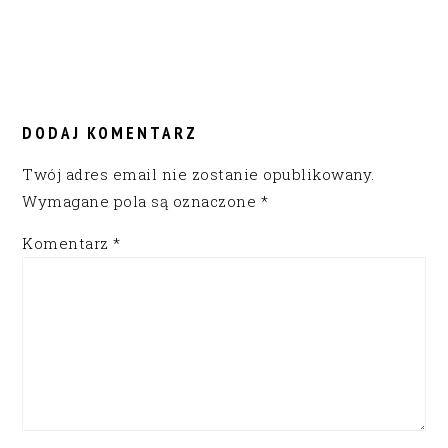
READER
INTERACTIONS
DODAJ KOMENTARZ
Twój adres email nie zostanie opublikowany.
Wymagane pola są oznaczone
*
Komentarz
*