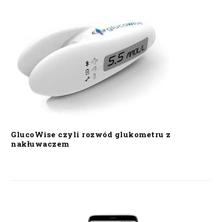
GlucoWise czyli rozwód glukometru z
nakłuwaczem