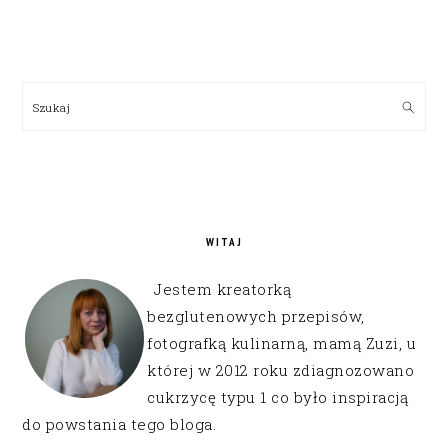
PRIMARY
SIDEBAR
Szukaj
WITAJ
Jestem kreatorką
bezglutenowych przepisów,
fotografką kulinarną, mamą Zuzi, u
której w 2012 roku zdiagnozowano
cukrzycę typu 1 co było inspiracją
do powstania tego bloga.