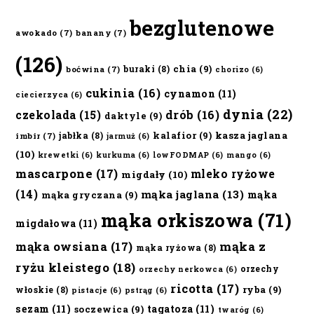
bezglutenowe
awokado
(7)
banany
(7)
(126)
chia
(9)
buraki
(8)
boćwina
(7)
chorizo
(6)
cukinia
(16)
cynamon
(11)
ciecierzyca
(6)
dynia
(22)
czekolada
(15)
drób
(16)
daktyle
(9)
kalafior
(9)
kasza jaglana
jabłka
(8)
imbir
(7)
jarmuż
(6)
(10)
krewetki
(6)
kurkuma
(6)
lowFODMAP
(6)
mango
(6)
mascarpone
(17)
mleko ryżowe
migdały
(10)
(14)
mąka jaglana
(13)
mąka
mąka gryczana
(9)
mąka orkiszowa
(71)
migdałowa
(11)
mąka owsiana
(17)
mąka z
mąka ryżowa
(8)
ryżu kleistego
(18)
orzechy
orzechy nerkowca
(6)
ricotta
(17)
ryba
(9)
włoskie
(8)
pistacje
(6)
pstrąg
(6)
sezam
(11)
tagatoza
(11)
soczewica
(9)
twaróg
(6)