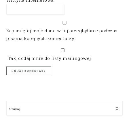
Witryna internetowa
Zapamiętaj moje dane w tej przeglądarce podczas
pisania kolejnych komentarzy.
Tak, dodaj mnie do listy mailingowej
PRIMARY
SIDEBAR
Szukaj