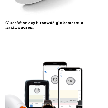
GlucoWise czyli rozwód glukometru z
nakłuwaczem