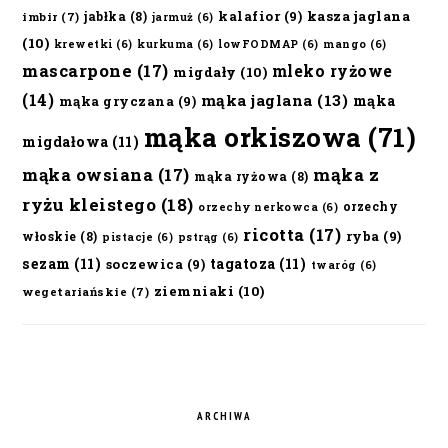
kalafior
(9)
kasza jaglana
jabłka
(8)
imbir
(7)
jarmuż
(6)
(10)
krewetki
(6)
kurkuma
(6)
lowFODMAP
(6)
mango
(6)
mascarpone
(17)
mleko ryżowe
migdały
(10)
(14)
mąka jaglana
(13)
mąka
mąka gryczana
(9)
mąka orkiszowa
(71)
migdałowa
(11)
mąka owsiana
(17)
mąka z
mąka ryżowa
(8)
ryżu kleistego
(18)
orzechy
orzechy nerkowca
(6)
ricotta
(17)
ryba
(9)
włoskie
(8)
pistacje
(6)
pstrąg
(6)
sezam
(11)
tagatoza
(11)
soczewica
(9)
twaróg
(6)
ziemniaki
(10)
wegetariańskie
(7)
ARCHIWA