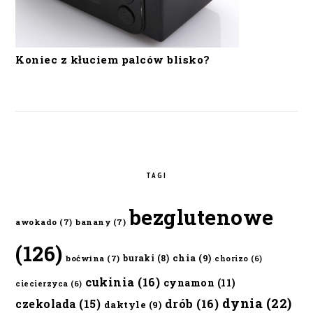
Koniec z kłuciem palców blisko?
TAGI
bezglutenowe
awokado
(7)
banany
(7)
(126)
chia
(9)
buraki
(8)
boćwina
(7)
chorizo
(6)
cukinia
(16)
cynamon
(11)
ciecierzyca
(6)
dynia
(22)
czekolada
(15)
drób
(16)
daktyle
(9)