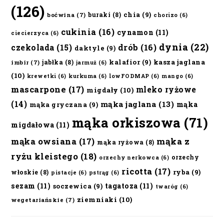
(126)
chia
(9)
buraki
(8)
boćwina
(7)
chorizo
(6)
cukinia
(16)
cynamon
(11)
ciecierzyca
(6)
dynia
(22)
czekolada
(15)
drób
(16)
daktyle
(9)
kalafior
(9)
kasza jaglana
jabłka
(8)
imbir
(7)
jarmuż
(6)
(10)
krewetki
(6)
kurkuma
(6)
lowFODMAP
(6)
mango
(6)
mascarpone
(17)
mleko ryżowe
migdały
(10)
(14)
mąka jaglana
(13)
mąka
mąka gryczana
(9)
mąka orkiszowa
(71)
migdałowa
(11)
mąka owsiana
(17)
mąka z
mąka ryżowa
(8)
ryżu kleistego
(18)
orzechy
orzechy nerkowca
(6)
ricotta
(17)
ryba
(9)
włoskie
(8)
pistacje
(6)
pstrąg
(6)
sezam
(11)
tagatoza
(11)
soczewica
(9)
twaróg
(6)
ziemniaki
(10)
wegetariańskie
(7)