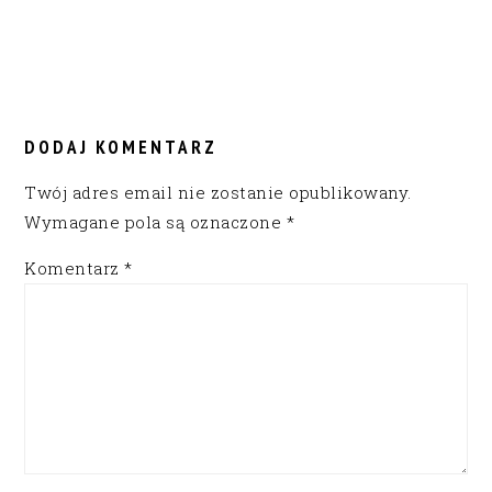
READER
INTERACTIONS
DODAJ KOMENTARZ
Twój adres email nie zostanie opublikowany.
Wymagane pola są oznaczone
*
Komentarz
*