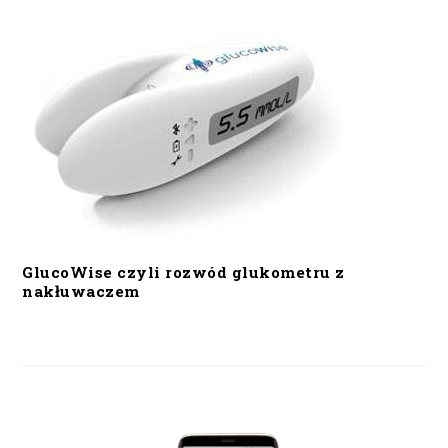
GlucoWise czyli rozwód glukometru z
nakłuwaczem