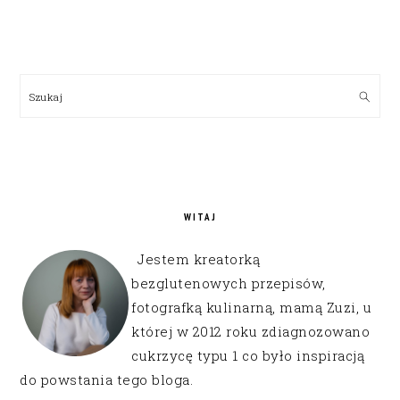
PRIMARY
SIDEBAR
Szukaj
WITAJ
Jestem kreatorką
bezglutenowych przepisów,
fotografką kulinarną, mamą Zuzi, u
której w 2012 roku zdiagnozowano
cukrzycę typu 1 co było inspiracją
do powstania tego bloga.