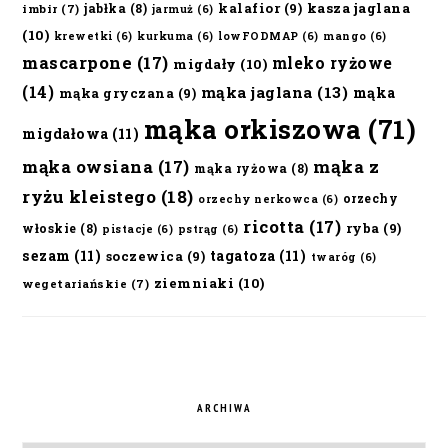
kalafior
(9)
kasza jaglana
jabłka
(8)
imbir
(7)
jarmuż
(6)
(10)
krewetki
(6)
kurkuma
(6)
lowFODMAP
(6)
mango
(6)
mascarpone
(17)
mleko ryżowe
migdały
(10)
(14)
mąka jaglana
(13)
mąka
mąka gryczana
(9)
mąka orkiszowa
(71)
migdałowa
(11)
mąka owsiana
(17)
mąka z
mąka ryżowa
(8)
ryżu kleistego
(18)
orzechy
orzechy nerkowca
(6)
ricotta
(17)
ryba
(9)
włoskie
(8)
pistacje
(6)
pstrąg
(6)
sezam
(11)
tagatoza
(11)
soczewica
(9)
twaróg
(6)
ziemniaki
(10)
wegetariańskie
(7)
ARCHIWA