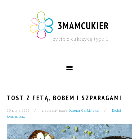
Skip
Skip
Skip
Skip
to
to
to
to
primary
content
primary
footer
3MAMCUKIER
navigation
sidebar
życie z cukrzycą typu 1
MAIN
NAVIGATION
TOST Z FETĄ, BOBEM I SZPARAGAMI
20 maja 2025
napisany przez
Bożena Garbińska
Dodaj
komentarz