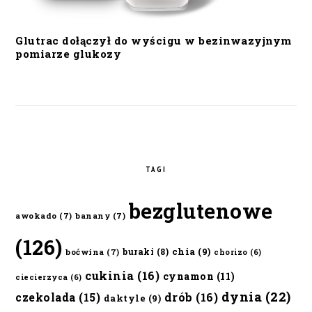
Glutrac dołączył do wyścigu w bezinwazyjnym
pomiarze glukozy
TAGI
bezglutenowe
awokado
(7)
banany
(7)
(126)
chia
(9)
buraki
(8)
boćwina
(7)
chorizo
(6)
cukinia
(16)
cynamon
(11)
ciecierzyca
(6)
dynia
(22)
czekolada
(15)
drób
(16)
daktyle
(9)