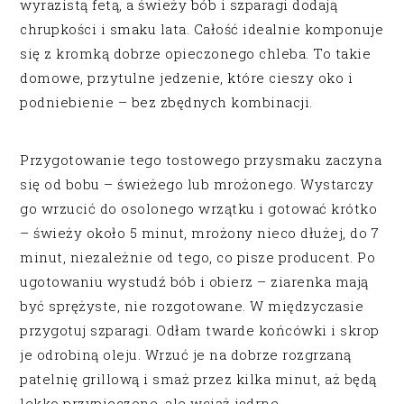
wyrazistą fetą, a świeży bób i szparagi dodają
chrupkości i smaku lata. Całość idealnie komponuje
się z kromką dobrze opieczonego chleba. To takie
domowe, przytulne jedzenie, które cieszy oko i
podniebienie – bez zbędnych kombinacji.
Przygotowanie tego tostowego przysmaku zaczyna
się od bobu – świeżego lub mrożonego. Wystarczy
go wrzucić do osolonego wrzątku i gotować krótko
– świeży około 5 minut, mrożony nieco dłużej, do 7
minut, niezależnie od tego, co pisze producent. Po
ugotowaniu wystudź bób i obierz – ziarenka mają
być sprężyste, nie rozgotowane. W międzyczasie
przygotuj szparagi. Odłam twarde końcówki i skrop
je odrobiną oleju. Wrzuć je na dobrze rozgrzaną
patelnię grillową i smaż przez kilka minut, aż będą
lekko przypieczone, ale wciąż jędrne.