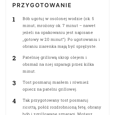
PRZYGOTOWANIE
Bób ugotuj w osolonej wodzie (ok. 5
minut; mrożony ok. 7 minut – nawet
jeżeli na opakowaniu jest napisane
„gotowy w 20 minut”). Po ugotowaniu i
obraniu ziarenka mają być sprężyste.
Patelnię grillową skrop olejem i
obsmaż na niej szparagi przez kilka
minut.
Tost posmaruj masłem i również
opiecz na patelni grillowej.
Tak przygotowany tost posmaruj
ricottą, połóż rozdrobnioną fetę, obrany
bób i zgrillowane szparagi. Możesz