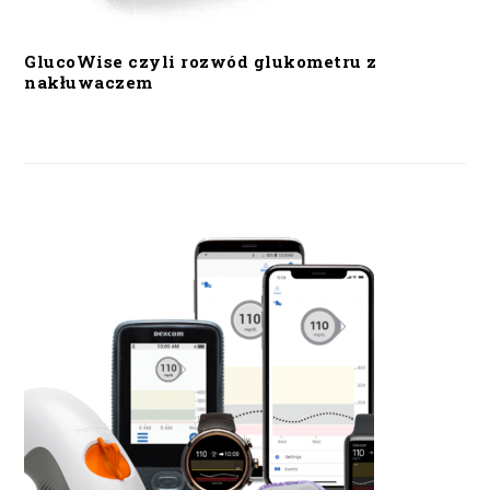
GlucoWise czyli rozwód glukometru z
nakłuwaczem