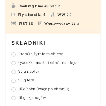
Cooking time
40
minut
Wymienniki
4
WW
2.2
Węglowodany
22
g
WBT
1.8
SKŁADNIKI
kromka żytniego chleba
łyżeczka masła i odrobina oleju
35 g ricotty
35 g fety
15 g bobu (waga po obraniu)
15 g szparagów