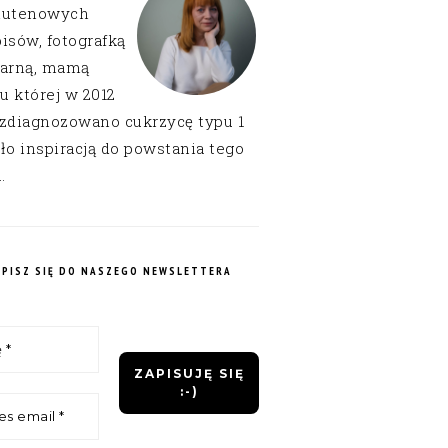
lutenowych
isów, fotografką
narną, mamą
 u której w 2012
 zdiagnozowano cukrzycę typu 1
ło inspiracją do powstania tego
.
APISZ SIĘ DO NASZEGO NEWSLETTERA