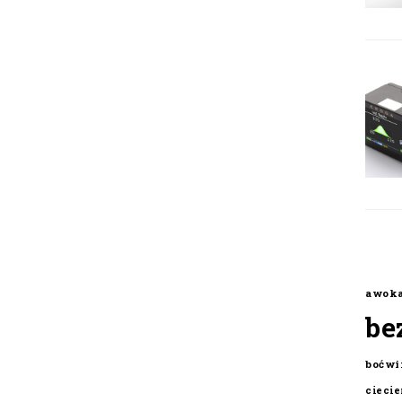
awok
be
boćwi
cieci