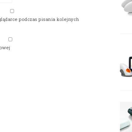
glądarce podczas pisania kolejnych
gowej