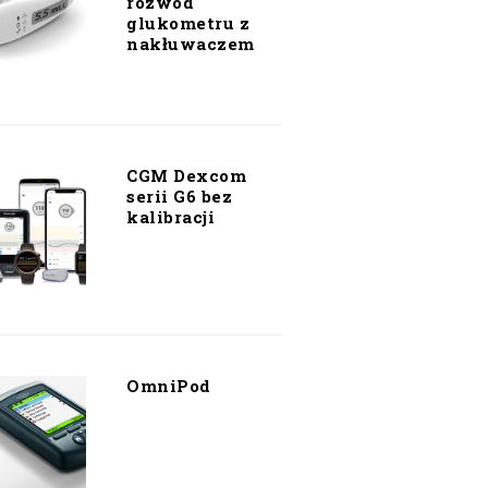
rozwód
glukometru z
nakłuwaczem
CGM Dexcom
serii G6 bez
kalibracji
OmniPod