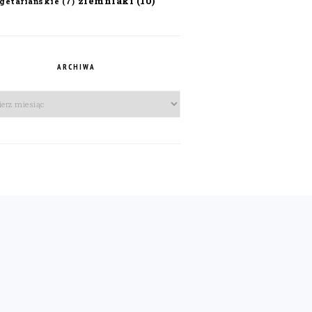
ziemniaki
(10)
getariańskie
(7)
ARCHIWA
iwa