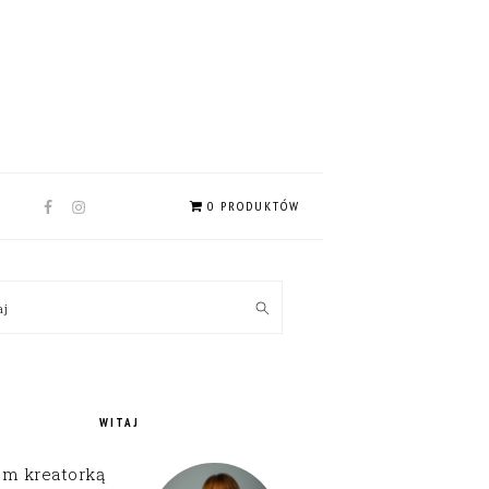
NAV
0 PRODUKTÓW
SOCIAL
MENU
MARY
kaj
EBAR
WITAJ
em kreatorką