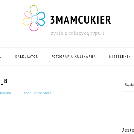
3MAMCUKIER
życie z cukrzycą typu 1
U
KALKULATOR
FOTOGRAFIA KULINARNA
NIEZBĘDNIK
PRI
A_B
Szu
SID
rbińska
Dodaj komentarz
Jest