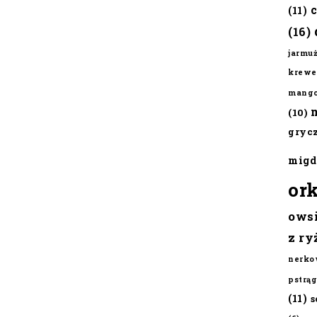
(11)
(16)
jarmu
krewe
mang
(10)
gryc
migd
or
ows
z ry
nerko
pstrąg
(11)
s