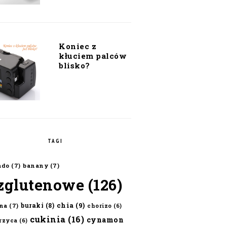
Koniec z
kłuciem palców
blisko?
TAGI
ado
(7)
banany
(7)
zglutenowe
(126)
chia
(9)
buraki
(8)
na
(7)
chorizo
(6)
cukinia
(16)
cynamon
erzyca
(6)