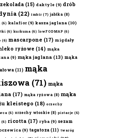
czekolada
(15)
drób
daktyle
(9)
dynia
(22)
jabłka
(8)
imbir
(7)
kalafior
(9)
kasza jaglana
(10)
ż
(6)
tki
(6)
kurkuma
(6)
lowFODMAP
(6)
mascarpone
(17)
migdały
o
(6)
mleko ryżowe
(14)
mąka
mąka jaglana
(13)
mąka
zana
(9)
mąka
ałowa
(11)
kiszowa
(71)
mąka
iana
(17)
mąka
mąka ryżowa
(8)
żu kleistego
(18)
orzechy
orzechy włoskie
(8)
wca
(6)
pistacje
(6)
ricotta
(17)
sezam
ryba
(9)
(6)
tagatoza
(11)
oczewica
(9)
twaróg