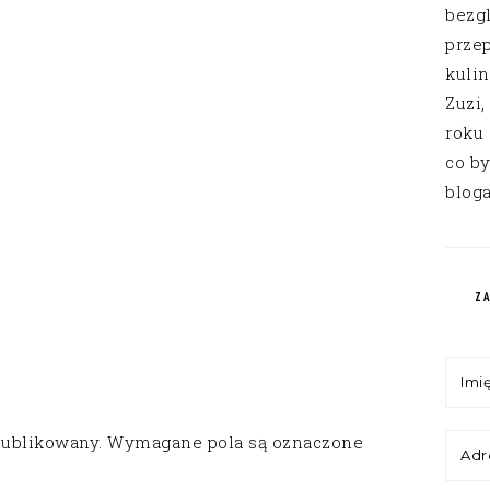
bezg
przep
kuli
Zuzi,
roku
co by
bloga
Z
publikowany.
Wymagane pola są oznaczone