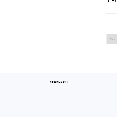
we
(6)
Arch
INFORMACJE