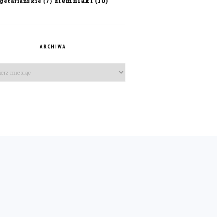
ziemniaki
(10)
getariańskie
(7)
ARCHIWA
iwa