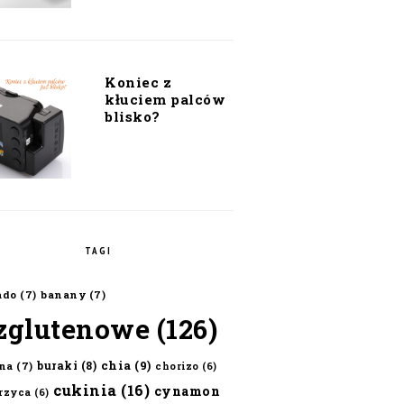
Koniec z
kłuciem palców
blisko?
TAGI
ado
(7)
banany
(7)
zglutenowe
(126)
chia
(9)
buraki
(8)
na
(7)
chorizo
(6)
cukinia
(16)
cynamon
erzyca
(6)