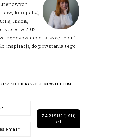
lutenowych
isów, fotografką
narną, mamą
 u której w 2012
 zdiagnozowano cukrzycę typu 1
ło inspiracją do powstania tego
.
APISZ SIĘ DO NASZEGO NEWSLETTERA