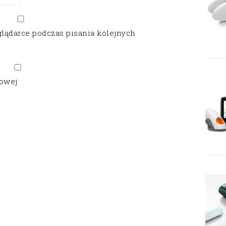
glądarce podczas pisania kolejnych
gowej