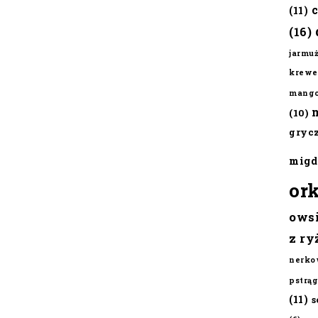
(11)
(16)
jarmu
krewe
mang
(10)
gryc
migd
or
ows
z ry
nerko
pstrąg
(11)
s