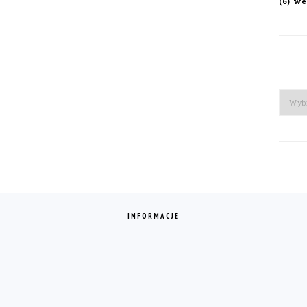
we
(6)
Arch
INFORMACJE