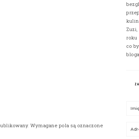
bezg
przep
kuli
Zuzi,
roku
co by
bloga
Z
publikowany.
Wymagane pola są oznaczone