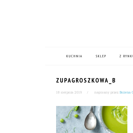
Skip
Skip
Skip
Skip
to
to
to
to
primary
content
primary
footer
navigation
sidebar
MAIN
NAVIGATION
KUCHNIA
SKLEP
Z RYNK
ZUPAGROSZKOWA_B
18 sierpnia 2019
napisany przez
Bożena 