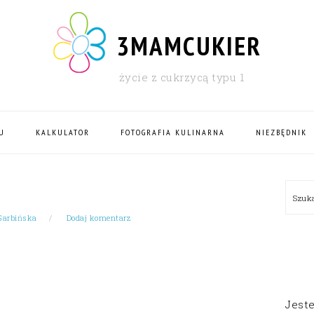
3MAMCUKIER
życie z cukrzycą typu 1
U
KALKULATOR
FOTOGRAFIA KULINARNA
NIEZBĘDNIK
PRI
Szu
SID
Garbińska
Dodaj komentarz
Jest