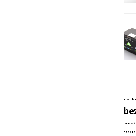
awok
be
boćwi
cieci