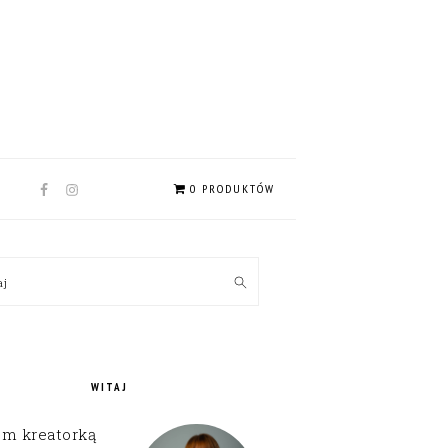
NAV
0 PRODUKTÓW
SOCIAL
MENU
MARY
kaj
EBAR
WITAJ
em kreatorką