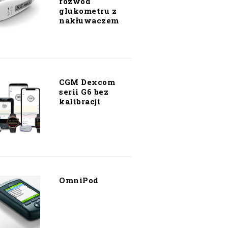
rozwód
glukometru z
nakłuwaczem
CGM Dexcom
serii G6 bez
kalibracji
OmniPod