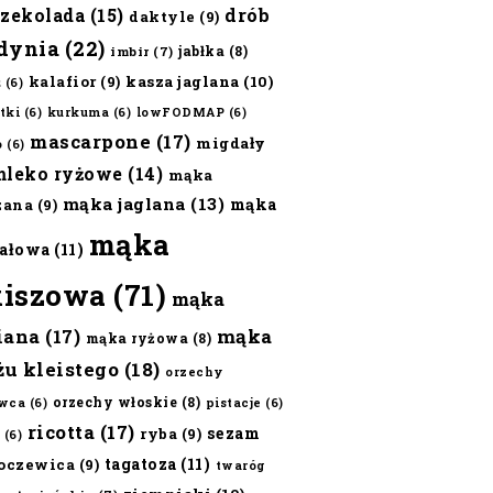
czekolada
(15)
drób
daktyle
(9)
dynia
(22)
jabłka
(8)
imbir
(7)
kalafior
(9)
kasza jaglana
(10)
ż
(6)
tki
(6)
kurkuma
(6)
lowFODMAP
(6)
mascarpone
(17)
migdały
o
(6)
mleko ryżowe
(14)
mąka
mąka jaglana
(13)
mąka
zana
(9)
mąka
ałowa
(11)
kiszowa
(71)
mąka
iana
(17)
mąka
mąka ryżowa
(8)
żu kleistego
(18)
orzechy
orzechy włoskie
(8)
wca
(6)
pistacje
(6)
ricotta
(17)
sezam
ryba
(9)
(6)
tagatoza
(11)
oczewica
(9)
twaróg