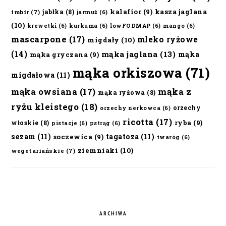
kalafior
(9)
kasza jaglana
jabłka
(8)
imbir
(7)
jarmuż
(6)
(10)
krewetki
(6)
kurkuma
(6)
lowFODMAP
(6)
mango
(6)
mascarpone
(17)
mleko ryżowe
migdały
(10)
(14)
mąka jaglana
(13)
mąka
mąka gryczana
(9)
mąka orkiszowa
(71)
migdałowa
(11)
mąka owsiana
(17)
mąka z
mąka ryżowa
(8)
ryżu kleistego
(18)
orzechy
orzechy nerkowca
(6)
ricotta
(17)
ryba
(9)
włoskie
(8)
pistacje
(6)
pstrąg
(6)
sezam
(11)
tagatoza
(11)
soczewica
(9)
twaróg
(6)
ziemniaki
(10)
wegetariańskie
(7)
ARCHIWA