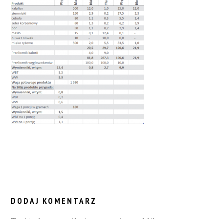
READER
INTERACTIONS
DODAJ KOMENTARZ