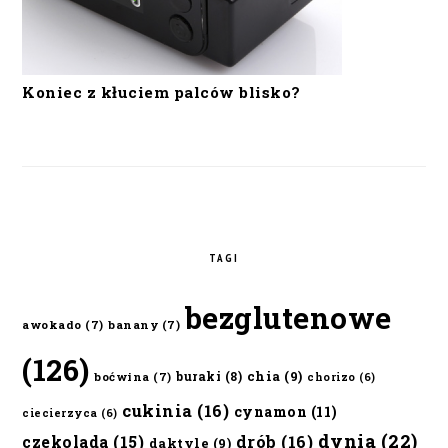
Koniec z kłuciem palców blisko?
TAGI
bezglutenowe
awokado
(7)
banany
(7)
(126)
chia
(9)
buraki
(8)
boćwina
(7)
chorizo
(6)
cukinia
(16)
cynamon
(11)
ciecierzyca
(6)
dynia
(22)
czekolada
(15)
drób
(16)
daktyle
(9)