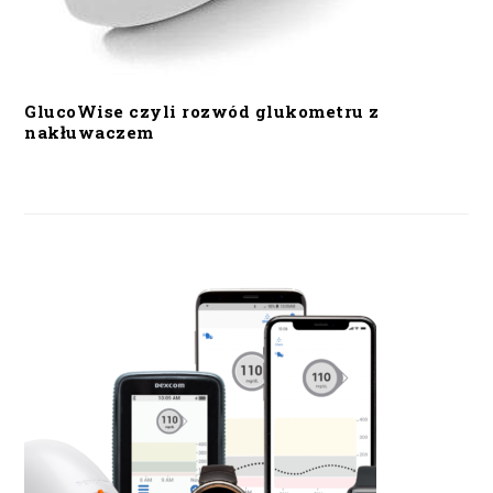
GlucoWise czyli rozwód glukometru z
nakłuwaczem