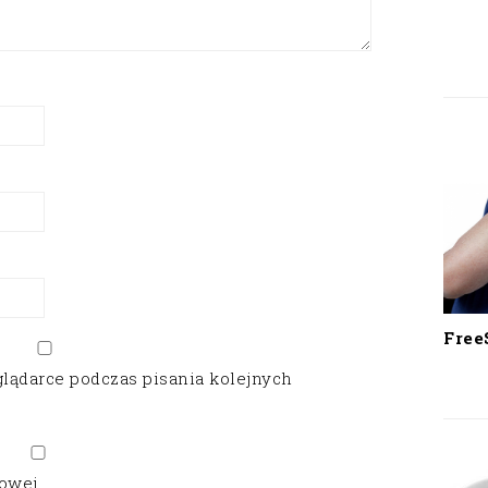
Free
glądarce podczas pisania kolejnych
gowej