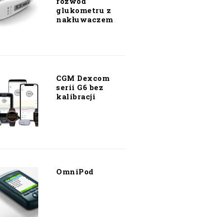
rozwód
glukometru z
nakłuwaczem
CGM Dexcom
serii G6 bez
kalibracji
OmniPod