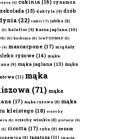
cukinia
(16)
cynamon
erzyca
(6)
czekolada
(15)
drób
daktyle
(9)
dynia
(22)
jabłka
(8)
imbir
(7)
kalafior
(9)
kasza jaglana
(10)
ż
(6)
tki
(6)
kurkuma
(6)
lowFODMAP
(6)
mascarpone
(17)
migdały
o
(6)
mleko ryżowe
(14)
mąka
mąka jaglana
(13)
mąka
zana
(9)
mąka
ałowa
(11)
kiszowa
(71)
mąka
iana
(17)
mąka
mąka ryżowa
(8)
żu kleistego
(18)
orzechy
orzechy włoskie
(8)
wca
(6)
pistacje
(6)
ricotta
(17)
sezam
ryba
(9)
(6)
tagatoza
(11)
oczewica
(9)
twaróg