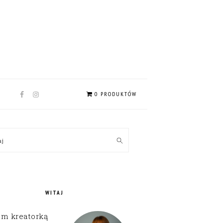
NAV
0 PRODUKTÓW
SOCIAL
MENU
MARY
kaj
EBAR
WITAJ
em kreatorką