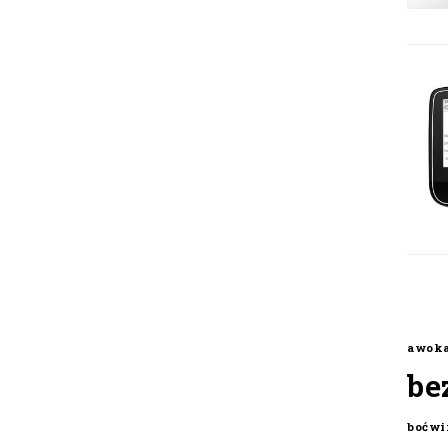
awok
be
boćwi