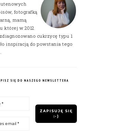
lutenowych
isów, fotografką
narną, mamą
 u której w 2012
 zdiagnozowano cukrzycę typu 1
ło inspiracją do powstania tego
.
APISZ SIĘ DO NASZEGO NEWSLETTERA