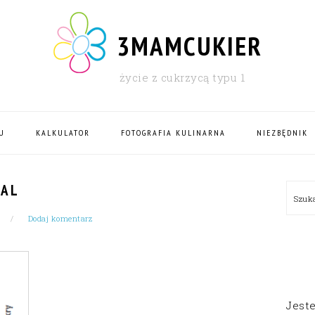
3MAMCUKIER
życie z cukrzycą typu 1
U
KALKULATOR
FOTOGRAFIA KULINARNA
NIEZBĘDNIK
PRI
CAL
Szu
SID
Dodaj komentarz
Jest