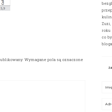
bezg
przep
kuli
Zuzi,
roku
co by
bloga
publikowany.
Wymagane pola są oznaczone
Z