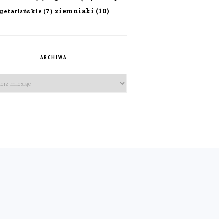
ziemniaki
(10)
getariańskie
(7)
ARCHIWA
iwa