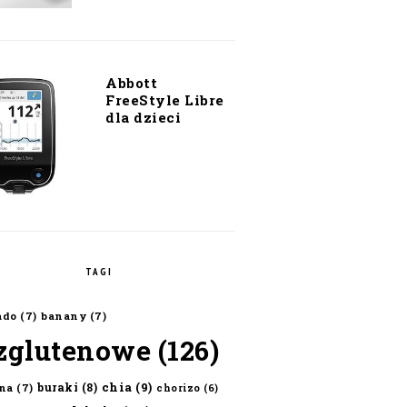
Abbott
FreeStyle Libre
dla dzieci
TAGI
ado
(7)
banany
(7)
zglutenowe
(126)
chia
(9)
buraki
(8)
na
(7)
chorizo
(6)