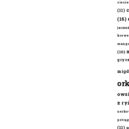
cieci
(11)
(16)
jarmu
krewe
mang
(10)
gryc
migd
or
ows
z ry
nerko
pstrąg
(11)
s