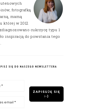
lutenowych
isów, fotografką
narną, mamą
 u której w 2012
 zdiagnozowano cukrzycę typu 1
ło inspiracją do powstania tego
.
APISZ SIĘ DO NASZEGO NEWSLETTERA