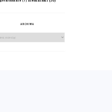
ziemniaki
(10)
getariańskie
(7)
ARCHIWA
iwa