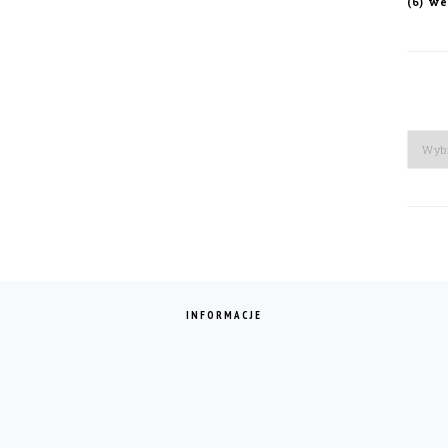
we
(6)
Arch
INFORMACJE