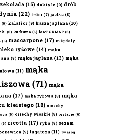
czekolada
(15)
drób
daktyle
(9)
dynia
(22)
jabłka
(8)
imbir
(7)
kalafior
(9)
kasza jaglana
(10)
ż
(6)
tki
(6)
kurkuma
(6)
lowFODMAP
(6)
mascarpone
(17)
migdały
o
(6)
mleko ryżowe
(14)
mąka
mąka jaglana
(13)
mąka
zana
(9)
mąka
ałowa
(11)
kiszowa
(71)
mąka
iana
(17)
mąka
mąka ryżowa
(8)
żu kleistego
(18)
orzechy
orzechy włoskie
(8)
wca
(6)
pistacje
(6)
ricotta
(17)
sezam
ryba
(9)
(6)
tagatoza
(11)
oczewica
(9)
twaróg