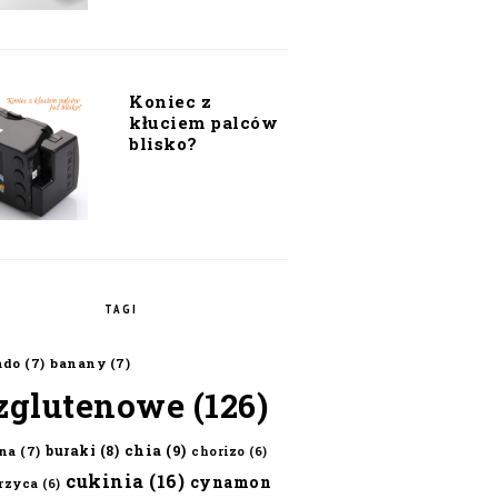
Koniec z
kłuciem palców
blisko?
TAGI
ado
(7)
banany
(7)
zglutenowe
(126)
chia
(9)
buraki
(8)
na
(7)
chorizo
(6)
cukinia
(16)
cynamon
erzyca
(6)