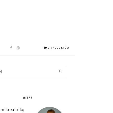
NAV
0 PRODUKTÓW
SOCIAL
MENU
MARY
kaj
EBAR
WITAJ
em kreatorką