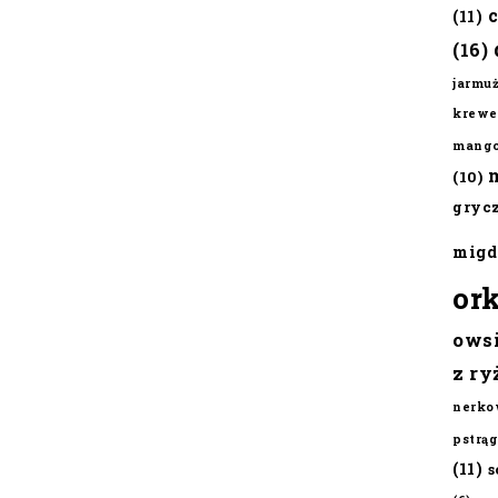
(11)
(16)
jarmu
krewe
mang
(10)
gryc
migd
or
ows
z ry
nerko
pstrąg
(11)
s