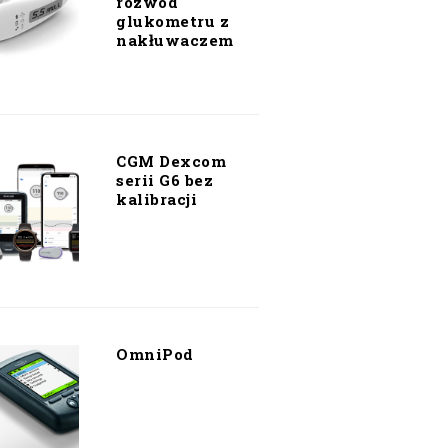
rozwód
glukometru z
nakłuwaczem
CGM Dexcom
serii G6 bez
kalibracji
OmniPod