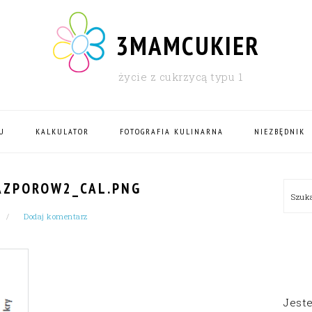
3MAMCUKIER
życie z cukrzycą typu 1
U
KALKULATOR
FOTOGRAFIA KULINARNA
NIEZBĘDNIK
PRI
AZPOROW2_CAL.PNG
Szu
SID
Dodaj komentarz
Jest