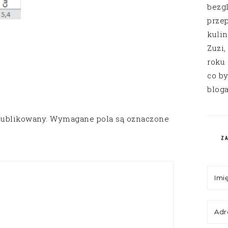
bezg
przep
kuli
Zuzi,
roku
co by
bloga
publikowany.
Wymagane pola są oznaczone
Z