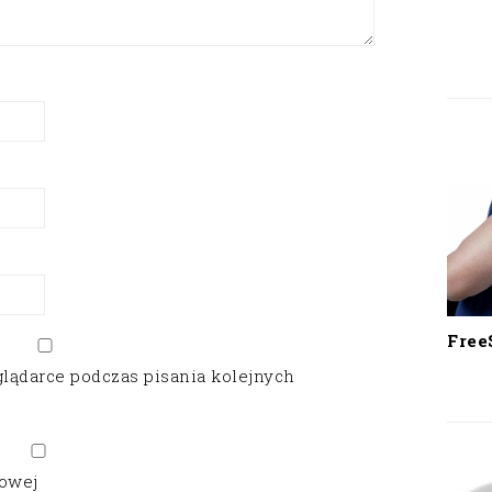
Free
glądarce podczas pisania kolejnych
gowej