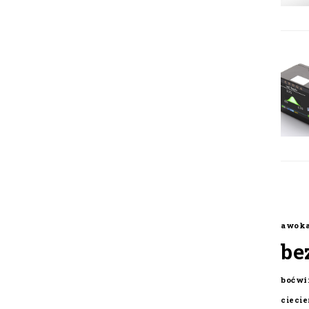
awok
be
boćwi
cieci