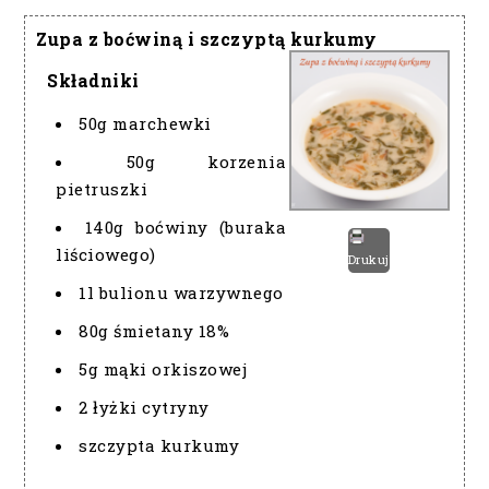
Zupa z boćwiną i szczyptą kurkumy
Składniki
50g marchewki
50g korzenia
pietruszki
140g boćwiny (buraka
liściowego)
Drukuj
1l bulionu warzywnego
80g śmietany 18%
5g mąki orkiszowej
2 łyżki cytryny
szczypta kurkumy