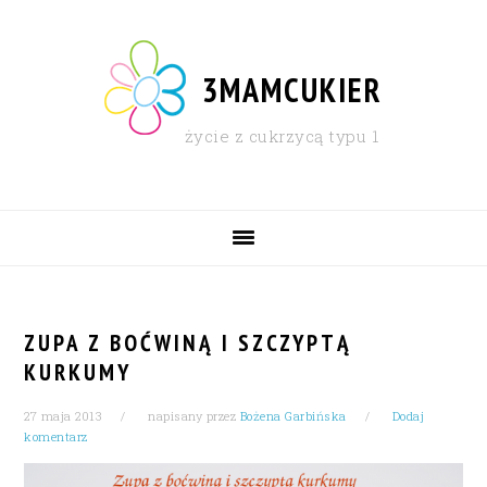
Skip
Skip
Skip
Skip
to
to
to
to
primary
content
primary
footer
3MAMCUKIER
navigation
sidebar
życie z cukrzycą typu 1
MAIN
NAVIGATION
ZUPA Z BOĆWINĄ I SZCZYPTĄ
KURKUMY
27 maja 2013
napisany przez
Bożena Garbińska
Dodaj
komentarz