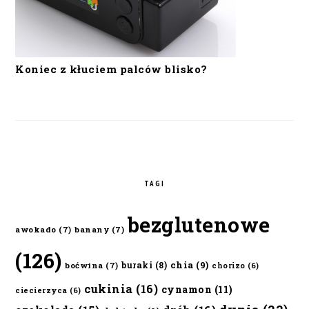
Koniec z kłuciem palców blisko?
TAGI
bezglutenowe
awokado
(7)
banany
(7)
(126)
chia
(9)
buraki
(8)
boćwina
(7)
chorizo
(6)
cukinia
(16)
cynamon
(11)
ciecierzyca
(6)