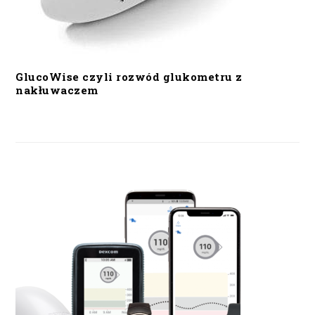
GlucoWise czyli rozwód glukometru z
nakłuwaczem