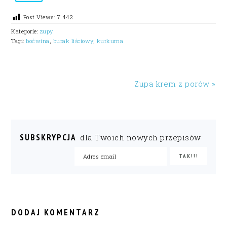
Post Views:
7 442
Kategorie:
zupy
Tagi:
boćwina
,
burak liściowy
,
kurkuma
Zupa krem z porów »
SUBSKRYPCJA
dla Twoich nowych przepisów
READER
INTERACTIONS
DODAJ KOMENTARZ