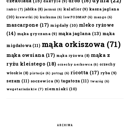
dynia
(22)
czekolada
(15)
drób
(16)
daktyle
(9)
kalafior
(9)
kasza jaglana
jabłka
(8)
imbir
(7)
jarmuż
(6)
(10)
krewetki
(6)
kurkuma
(6)
lowFODMAP
(6)
mango
(6)
mascarpone
(17)
mleko ryżowe
migdały
(10)
(14)
mąka jaglana
(13)
mąka
mąka gryczana
(9)
mąka orkiszowa
(71)
migdałowa
(11)
mąka owsiana
(17)
mąka z
mąka ryżowa
(8)
ryżu kleistego
(18)
orzechy
orzechy nerkowca
(6)
ricotta
(17)
ryba
(9)
włoskie
(8)
pistacje
(6)
pstrąg
(6)
sezam
(11)
tagatoza
(11)
soczewica
(9)
twaróg
(6)
ziemniaki
(10)
wegetariańskie
(7)
ARCHIWA