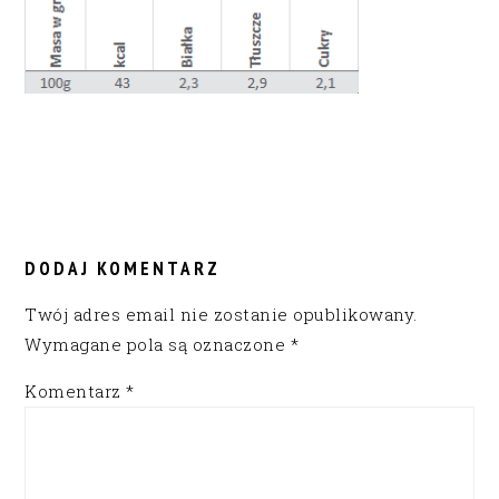
READER
INTERACTIONS
DODAJ KOMENTARZ
Twój adres email nie zostanie opublikowany.
Wymagane pola są oznaczone
*
Komentarz
*