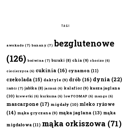
TAGI
bezglutenowe
awokado
(7)
banany
(7)
(126)
chia
(9)
buraki
(8)
boćwina
(7)
chorizo
(6)
cukinia
(16)
cynamon
(11)
ciecierzyca
(6)
dynia
(22)
czekolada
(15)
drób
(16)
daktyle
(9)
kalafior
(9)
kasza jaglana
jabłka
(8)
imbir
(7)
jarmuż
(6)
(10)
krewetki
(6)
kurkuma
(6)
lowFODMAP
(6)
mango
(6)
mascarpone
(17)
mleko ryżowe
migdały
(10)
(14)
mąka jaglana
(13)
mąka
mąka gryczana
(9)
mąka orkiszowa
(71)
migdałowa
(11)