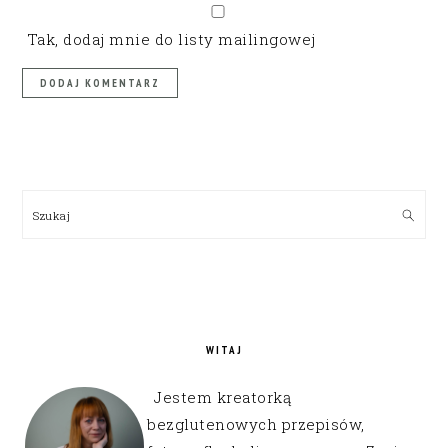
Tak, dodaj mnie do listy mailingowej
PRIMARY
SIDEBAR
Szukaj
WITAJ
Jestem kreatorką
bezglutenowych przepisów,