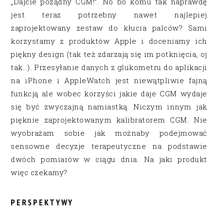
„Dajcie pożądny CGM!”. No bo komu tak naprawdę
jest teraz potrzebny nawet najlepiej
zaprojektowany zestaw do kłucia palców? Sami
korzystamy z produktów Apple i doceniamy ich
piękny design (tak też zdarzają się im potknięcia, oj
tak…). Przesyłanie danych z glukometru do aplikacji
na iPhone i AppleWatch jest niewątpliwie fajną
funkcją ale wobec korzyści jakie daje CGM wydaje
się być zwyczajną namiastką. Niczym innym jak
pięknie zaprojektowanym kalibratorem CGM. Nie
wyobrażam sobie jak możnaby podejmować
sensowne decyzje terapeutyczne na podstawie
dwóch pomiarów w ciągu dnia. Na jaki produkt
więc czekamy?
PERSPEKTYWY