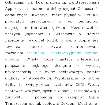
Odkładając na bok marketing, zainteresowanie
Apple tym tematem to dobry sygnał. Oznacza, że
coraz więcej inwestycji może płynąć w kierunku
produktów medycznych, w tym technologii
ciągłego monitorowania glikemii. Może nawet do
naszych „sąsiadów” z Wrocławia o których
napiszemy wkrótce! Podobno samo Apple jest
również bardzo żywo zainteresowane
rozwojem
technologii bezinwazyjnego pomiaru
glikemii
. Wtedy może nastąpi interesujące
połączenie pięknego design-u z wysoką
użytecznością jaką byłby bezinwazyjny pomiar
glukozy w AppleWatch. Wyobrażacie to sobie?
Byłby to Święty Graal systemów CGM. Wtedy
naprawdę wszyscy, łącznie z nami, zaniemówią z
zachwytu i pobiegną do sklepów Apple.
Tymczasem jednak szefowie Dexcom, Medtronic i