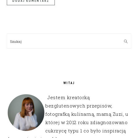
PRIMARY
SIDEBAR
Szukaj
WITAJ
Jestem kreatorką
bezglutenowych przepisów,
fotografką kulinarną, mamą Zuzi, u
której w 2012 roku zdiagnozowano
cukrzycę typu 1 co było inspiracją