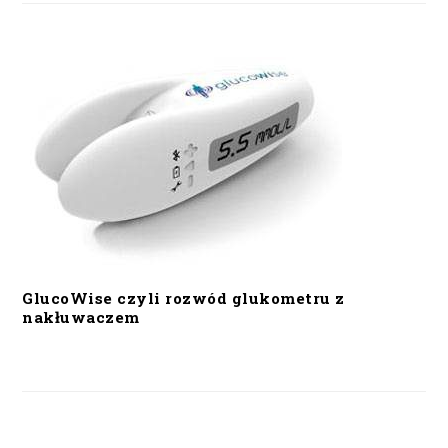
GlucoWise czyli rozwód glukometru z
nakłuwaczem