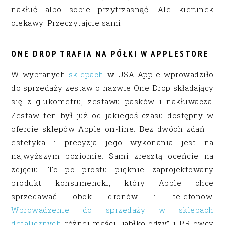
nakłuć albo sobie przytrzasnąć. Ale kierunek
ciekawy. Przeczytajcie sami.
ONE DROP TRAFIA NA PÓŁKI W APPLESTORE
W wybranych
sklepach
w USA Apple wprowadziło
do sprzedaży zestaw o nazwie One Drop składający
się z glukometru, zestawu pasków i nakłuwacza.
Zestaw ten był już od jakiegoś czasu dostępny w
ofercie sklepów Apple on-line. Bez dwóch zdań –
estetyka i precyzja jego wykonania jest na
najwyższym poziomie. Sami zresztą oceńcie na
zdjęciu. To po prostu pięknie zaprojektowany
produkt konsumencki, który Apple chce
sprzedawać obok dronów i telefonów.
Wprowadzenie do sprzedaży w sklepach
detalicznych
różnej maści „jabłkolodzy” i PR-owcy