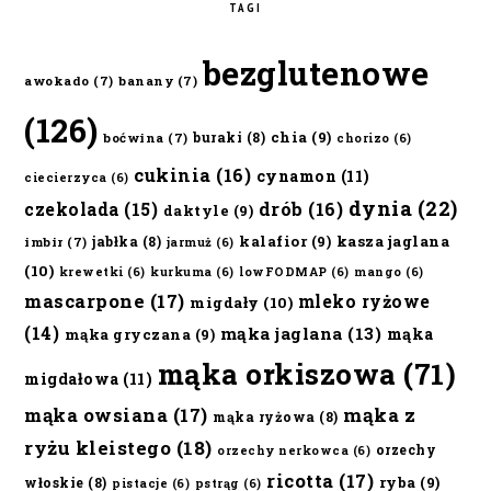
TAGI
bezglutenowe
awokado
(7)
banany
(7)
(126)
chia
(9)
buraki
(8)
boćwina
(7)
chorizo
(6)
cukinia
(16)
cynamon
(11)
ciecierzyca
(6)
dynia
(22)
czekolada
(15)
drób
(16)
daktyle
(9)
kalafior
(9)
kasza jaglana
jabłka
(8)
imbir
(7)
jarmuż
(6)
(10)
krewetki
(6)
kurkuma
(6)
lowFODMAP
(6)
mango
(6)
mascarpone
(17)
mleko ryżowe
migdały
(10)
(14)
mąka jaglana
(13)
mąka
mąka gryczana
(9)
mąka orkiszowa
(71)
migdałowa
(11)
mąka owsiana
(17)
mąka z
mąka ryżowa
(8)
ryżu kleistego
(18)
orzechy
orzechy nerkowca
(6)
ricotta
(17)
ryba
(9)
włoskie
(8)
pistacje
(6)
pstrąg
(6)