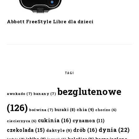
Abbott FreeStyle Libre dla dzieci
TAGI
bezglutenowe
awokado
(7)
banany
(7)
(126)
chia
(9)
buraki
(8)
boćwina
(7)
chorizo
(6)
cukinia
(16)
cynamon
(11)
ciecierzyca
(6)
dynia
(22)
czekolada
(15)
drób
(16)
daktyle
(9)
kalafior
(9)