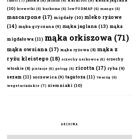
kasza jaglana
jabłka
(8)
imbir
(7)
jarmuż
(6)
(10)
krewetki
(6)
kurkuma
(6)
lowFODMAP
(6)
mango
(6)
mascarpone
(17)
mleko ryżowe
migdały
(10)
(14)
mąka jaglana
(13)
mąka
mąka gryczana
(9)
mąka orkiszowa
(71)
migdałowa
(11)
mąka owsiana
(17)
mąka z
mąka ryżowa
(8)
ryżu kleistego
(18)
orzechy
orzechy nerkowca
(6)
ricotta
(17)
ryba
(9)
włoskie
(8)
pistacje
(6)
pstrąg
(6)
sezam
(11)
tagatoza
(11)
soczewica
(9)
twaróg
(6)
ziemniaki
(10)
wegetariańskie
(7)
ARCHIWA
Archiwa