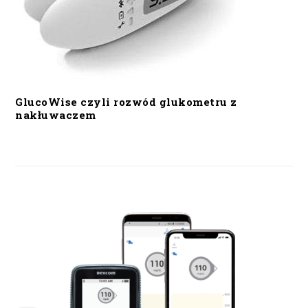
GlucoWise czyli rozwód glukometru z
nakłuwaczem