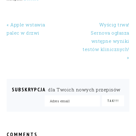
« Apple wstawia
Wyścig trwa!
palec w drzwi
Sernova ogłasza
wstępne wyniki
testów klinicznych!
»
SUBSKRYPCJA
dla Twoich nowych przepisów
READER
INTERACTIONS
COMMENTS