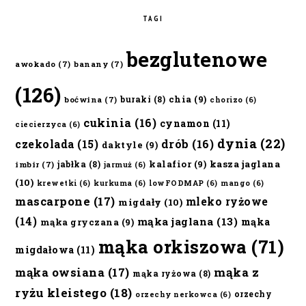
TAGI
bezglutenowe
awokado
(7)
banany
(7)
(126)
chia
(9)
buraki
(8)
boćwina
(7)
chorizo
(6)
cukinia
(16)
cynamon
(11)
ciecierzyca
(6)
dynia
(22)
czekolada
(15)
drób
(16)
daktyle
(9)
kalafior
(9)
kasza jaglana
jabłka
(8)
imbir
(7)
jarmuż
(6)
(10)
krewetki
(6)
kurkuma
(6)
lowFODMAP
(6)
mango
(6)
mascarpone
(17)
mleko ryżowe
migdały
(10)
(14)
mąka jaglana
(13)
mąka
mąka gryczana
(9)
mąka orkiszowa
(71)
migdałowa
(11)
mąka owsiana
(17)
mąka z
mąka ryżowa
(8)
ryżu kleistego
(18)
orzechy
orzechy nerkowca
(6)