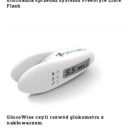
uruchamia sprzedaż systemu FreeStyle Libre
Flash
GlucoWise czyli rozwód glukometru z
nakłuwaczem