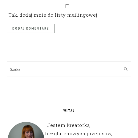
Tak, dodaj mnie do listy mailingowej
PRIMARY
SIDEBAR
Szukaj
WITAJ
Jestem kreatorką
bezglutenowych przepisów,