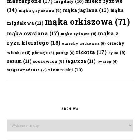
mascarpone
(17)
mleko ryżowe
migdały
(10)
(14)
mąka jaglana
(13)
mąka
mąka gryczana
(9)
mąka orkiszowa
(71)
migdałowa
(11)
mąka owsiana
(17)
mąka z
mąka ryżowa
(8)
ryżu kleistego
(18)
orzechy
orzechy nerkowca
(6)
ricotta
(17)
ryba
(9)
włoskie
(8)
pistacje
(6)
pstrąg
(6)
sezam
(11)
tagatoza
(11)
soczewica
(9)
twaróg
(6)
ziemniaki
(10)
wegetariańskie
(7)
ARCHIWA
Archiwa