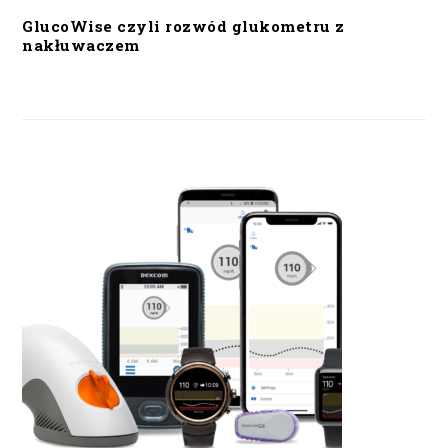
GlucoWise czyli rozwód glukometru z
nakłuwaczem