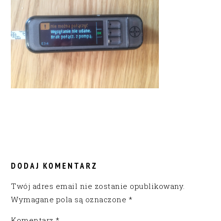
READER
INTERACTIONS
DODAJ KOMENTARZ
Twój adres email nie zostanie opublikowany.
Wymagane pola są oznaczone
*
Komentarz
*