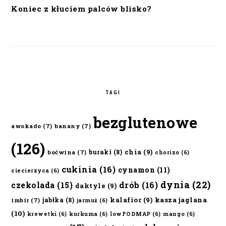
Koniec z kłuciem palców blisko?
TAGI
bezglutenowe
awokado
(7)
banany
(7)
(126)
chia
(9)
buraki
(8)
boćwina
(7)
chorizo
(6)
cukinia
(16)
cynamon
(11)
ciecierzyca
(6)
dynia
(22)
czekolada
(15)
drób
(16)
daktyle
(9)
kalafior
(9)
kasza jaglana
jabłka
(8)
imbir
(7)
jarmuż
(6)
(10)
krewetki
(6)
kurkuma
(6)
lowFODMAP
(6)
mango
(6)