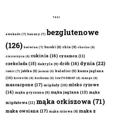
TAGI
bezglutenowe
awokado
(7)
banany
(7)
(126)
chia
(9)
buraki
(8)
boćwina
(7)
chorizo
(6)
cukinia
(16)
cynamon
(11)
ciecierzyca
(6)
dynia
(22)
czekolada
(15)
drób
(16)
daktyle
(9)
kalafior
(9)
kasza jaglana
jabłka
(8)
imbir
(7)
jarmuż
(6)
(10)
krewetki
(6)
kurkuma
(6)
lowFODMAP
(6)
mango
(6)
mascarpone
(17)
mleko ryżowe
migdały
(10)
(14)
mąka jaglana
(13)
mąka
mąka gryczana
(9)
mąka orkiszowa
(71)
migdałowa
(11)
mąka owsiana
(17)
mąka z
mąka ryżowa
(8)