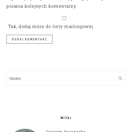
pisania kolejnych komentarzy.
Tak, dodaj mnie do listy mailingowej
PRIMARY
SIDEBAR
Szukaj
WITAJ
Jestem kreatorką