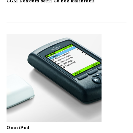
CGM Dexcom serii G6 bez kalibracji
OmniPod