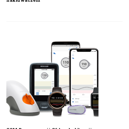
nakłuwaczem