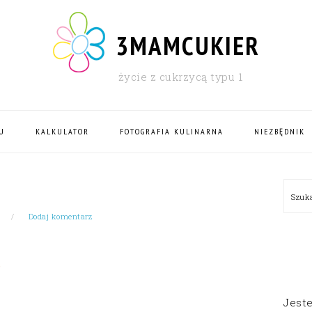
3MAMCUKIER
życie z cukrzycą typu 1
U
KALKULATOR
FOTOGRAFIA KULINARNA
NIEZBĘDNIK
PRI
Szu
SID
Dodaj komentarz
Jest