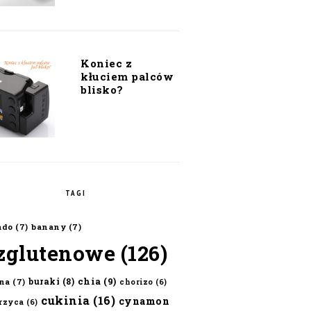
Koniec z
kłuciem palców
blisko?
TAGI
ado
(7)
banany
(7)
zglutenowe
(126)
chia
(9)
buraki
(8)
na
(7)
chorizo
(6)
cukinia
(16)
cynamon
erzyca
(6)