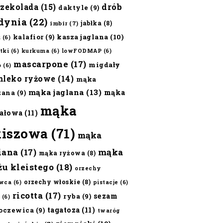
czekolada
(15)
drób
daktyle
(9)
dynia
(22)
jabłka
(8)
imbir
(7)
kalafior
(9)
kasza jaglana
(10)
ż
(6)
tki
(6)
kurkuma
(6)
lowFODMAP
(6)
mascarpone
(17)
migdały
o
(6)
mleko ryżowe
(14)
mąka
mąka jaglana
(13)
mąka
zana
(9)
mąka
ałowa
(11)
kiszowa
(71)
mąka
iana
(17)
mąka
mąka ryżowa
(8)
żu kleistego
(18)
orzechy
orzechy włoskie
(8)
wca
(6)
pistacje
(6)
ricotta
(17)
sezam
ryba
(9)
(6)
tagatoza
(11)
oczewica
(9)
twaróg