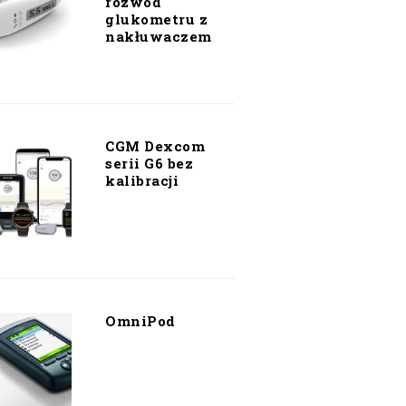
rozwód
glukometru z
nakłuwaczem
CGM Dexcom
serii G6 bez
kalibracji
OmniPod