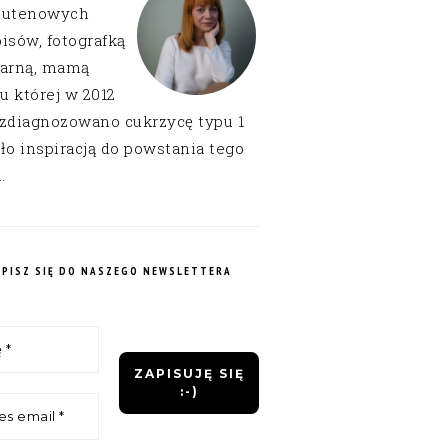
lutenowych
isów, fotografką
narną, mamą
 u której w 2012
 zdiagnozowano cukrzycę typu 1
ło inspiracją do powstania tego
.
APISZ SIĘ DO NASZEGO NEWSLETTERA