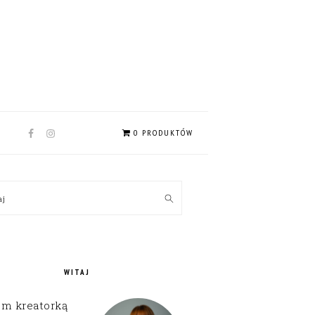
NAV
0 PRODUKTÓW
SOCIAL
MENU
MARY
kaj
EBAR
WITAJ
em kreatorką