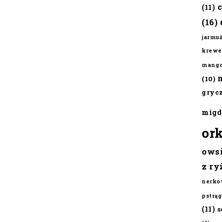
(11)
(16)
jarmu
krewe
mang
(10)
gryc
migd
or
ows
z ry
nerko
pstrąg
(11)
s