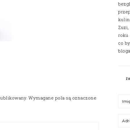
bezg
przep
kuli
Zuzi,
roku
co by
bloga
Z
publikowany.
Wymagane pola są oznaczone