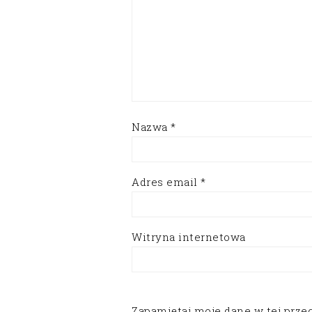
Nazwa
*
Adres email
*
Witryna internetowa
Zapamiętaj moje dane w tej prze