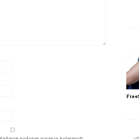
Free
glądarce podczas pisania kolejnych