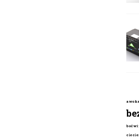
awok
be
boćwi
cieci