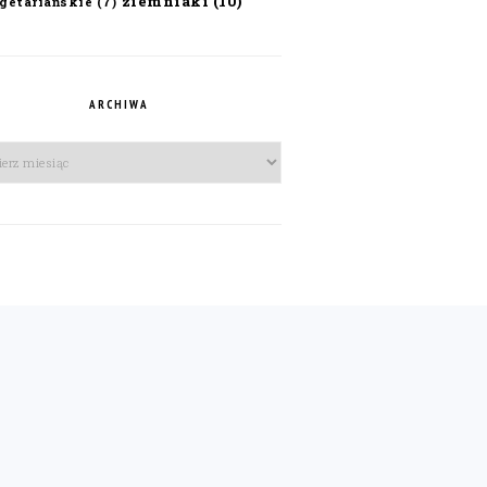
ziemniaki
(10)
getariańskie
(7)
ARCHIWA
iwa