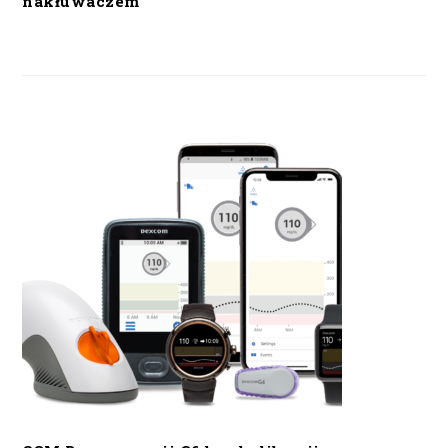
nakłuwaczem