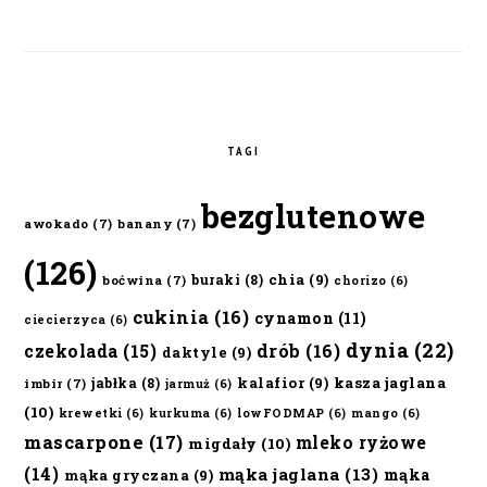
TAGI
bezglutenowe
awokado
(7)
banany
(7)
(126)
chia
(9)
buraki
(8)
boćwina
(7)
chorizo
(6)
cukinia
(16)
cynamon
(11)
ciecierzyca
(6)
dynia
(22)
czekolada
(15)
drób
(16)
daktyle
(9)
kalafior
(9)
kasza jaglana
jabłka
(8)
imbir
(7)
jarmuż
(6)
(10)
krewetki
(6)
kurkuma
(6)
lowFODMAP
(6)
mango
(6)
mascarpone
(17)
mleko ryżowe
migdały
(10)
(14)
mąka jaglana
(13)
mąka
mąka gryczana
(9)