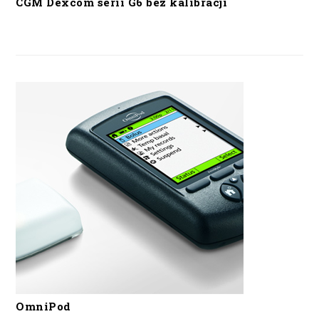
CGM Dexcom serii G6 bez kalibracji
OmniPod