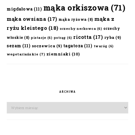
mąka orkiszowa
(71)
migdałowa
(11)
mąka owsiana
(17)
mąka z
mąka ryżowa
(8)
ryżu kleistego
(18)
orzechy
orzechy nerkowca
(6)
ricotta
(17)
ryba
(9)
włoskie
(8)
pistacje
(6)
pstrąg
(6)
sezam
(11)
tagatoza
(11)
soczewica
(9)
twaróg
(6)
ziemniaki
(10)
wegetariańskie
(7)
ARCHIWA
Archiwa