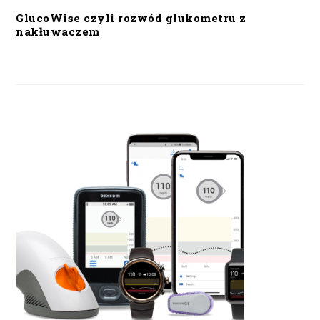
GlucoWise czyli rozwód glukometru z
nakłuwaczem