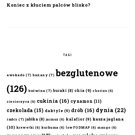
Koniec z kłuciem palców blisko?
TAGI
bezglutenowe
awokado
(7)
banany
(7)
(126)
chia
(9)
buraki
(8)
boćwina
(7)
chorizo
(6)
cukinia
(16)
cynamon
(11)
ciecierzyca
(6)
dynia
(22)
czekolada
(15)
drób
(16)
daktyle
(9)
kalafior
(9)
kasza jaglana
jabłka
(8)
imbir
(7)
jarmuż
(6)
(10)
krewetki
(6)
kurkuma
(6)
lowFODMAP
(6)
mango
(6)