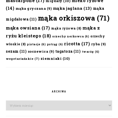
mascarpone
(17)
mleko ryżowe
migdały
(10)
(14)
mąka jaglana
(13)
mąka
mąka gryczana
(9)
mąka orkiszowa
(71)
migdałowa
(11)
mąka owsiana
(17)
mąka z
mąka ryżowa
(8)
ryżu kleistego
(18)
orzechy
orzechy nerkowca
(6)
ricotta
(17)
ryba
(9)
włoskie
(8)
pistacje
(6)
pstrąg
(6)
sezam
(11)
tagatoza
(11)
soczewica
(9)
twaróg
(6)
ziemniaki
(10)
wegetariańskie
(7)
ARCHIWA
Archiwa