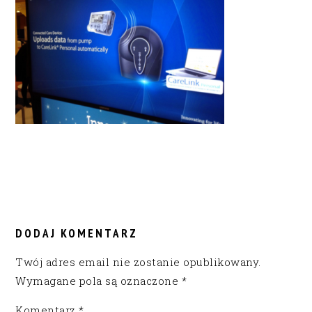
READER
INTERACTIONS
DODAJ KOMENTARZ
Twój adres email nie zostanie opublikowany.
Wymagane pola są oznaczone
*
Komentarz
*