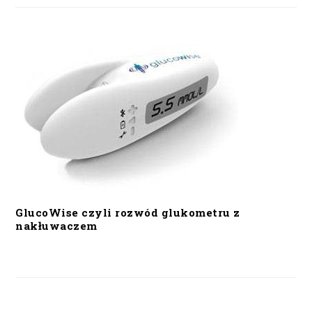
GlucoWise czyli rozwód glukometru z
nakłuwaczem