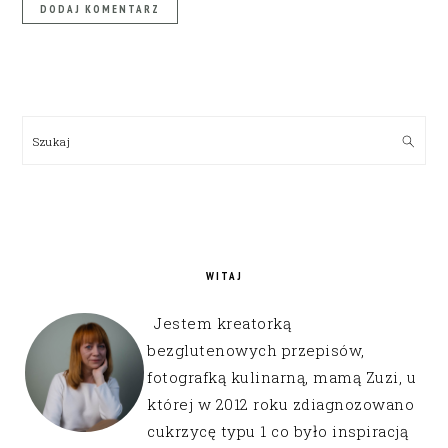
PRIMARY
SIDEBAR
Szukaj
WITAJ
Jestem kreatorką
bezglutenowych przepisów,
fotografką kulinarną, mamą Zuzi, u
której w 2012 roku zdiagnozowano
cukrzycę typu 1 co było inspiracją