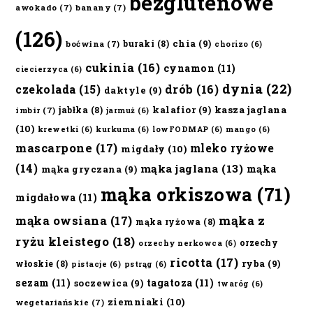
bezglutenowe
awokado
(7)
banany
(7)
(126)
chia
(9)
buraki
(8)
boćwina
(7)
chorizo
(6)
cukinia
(16)
cynamon
(11)
ciecierzyca
(6)
dynia
(22)
czekolada
(15)
drób
(16)
daktyle
(9)
kalafior
(9)
kasza jaglana
jabłka
(8)
imbir
(7)
jarmuż
(6)
(10)
krewetki
(6)
kurkuma
(6)
lowFODMAP
(6)
mango
(6)
mascarpone
(17)
mleko ryżowe
migdały
(10)
(14)
mąka jaglana
(13)
mąka
mąka gryczana
(9)
mąka orkiszowa
(71)
migdałowa
(11)
mąka owsiana
(17)
mąka z
mąka ryżowa
(8)
ryżu kleistego
(18)
orzechy
orzechy nerkowca
(6)
ricotta
(17)
ryba
(9)
włoskie
(8)
pistacje
(6)
pstrąg
(6)
sezam
(11)
tagatoza
(11)
soczewica
(9)
twaróg
(6)
ziemniaki
(10)
wegetariańskie
(7)