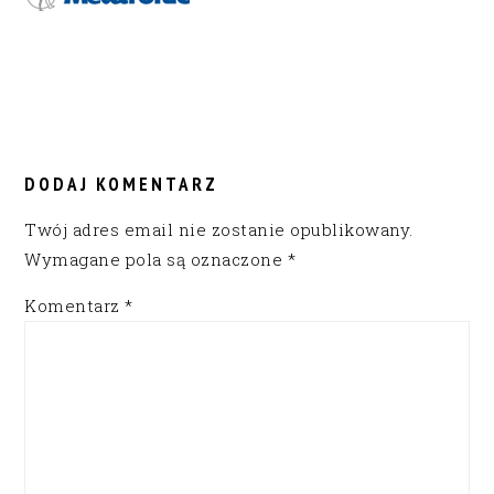
READER
INTERACTIONS
DODAJ KOMENTARZ
Twój adres email nie zostanie opublikowany.
Wymagane pola są oznaczone
*
Komentarz
*