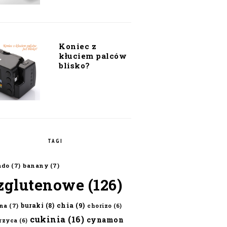
Koniec z
kłuciem palców
blisko?
TAGI
ado
(7)
banany
(7)
zglutenowe
(126)
chia
(9)
buraki
(8)
na
(7)
chorizo
(6)
cukinia
(16)
cynamon
erzyca
(6)