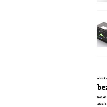
awok
be
boćwi
cieci