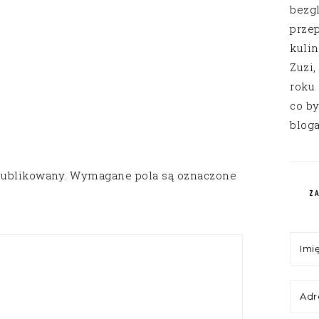
bezg
przep
kuli
Zuzi,
roku
co by
bloga
publikowany.
Wymagane pola są oznaczone
Z