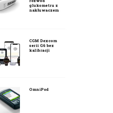
rozwód
glukometru z
nakłuwaczem
CGM Dexcom
serii G6 bez
kalibracji
OmniPod