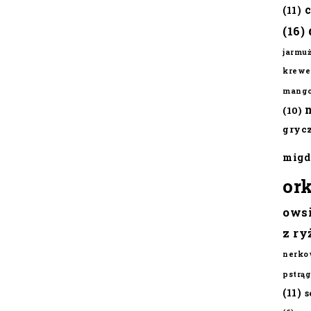
(11)
(16)
jarmu
krewe
mang
(10)
gryc
migd
or
ows
z ry
nerko
pstrąg
(11)
s