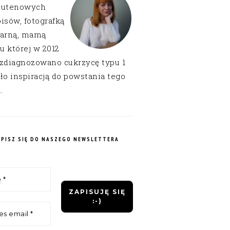
lutenowych
isów, fotografką
narną, mamą
 u której w 2012
 zdiagnozowano cukrzycę typu 1
ło inspiracją do powstania tego
.
APISZ SIĘ DO NASZEGO NEWSLETTERA