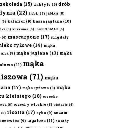
czekolada
(15)
drób
daktyle
(9)
dynia
(22)
jabłka
(8)
imbir
(7)
kalafior
(9)
kasza jaglana
(10)
ż
(6)
tki
(6)
kurkuma
(6)
lowFODMAP
(6)
mascarpone
(17)
migdały
o
(6)
mleko ryżowe
(14)
mąka
mąka jaglana
(13)
mąka
zana
(9)
mąka
ałowa
(11)
kiszowa
(71)
mąka
iana
(17)
mąka
mąka ryżowa
(8)
żu kleistego
(18)
orzechy
orzechy włoskie
(8)
wca
(6)
pistacje
(6)
ricotta
(17)
sezam
ryba
(9)
(6)
tagatoza
(11)
oczewica
(9)
twaróg