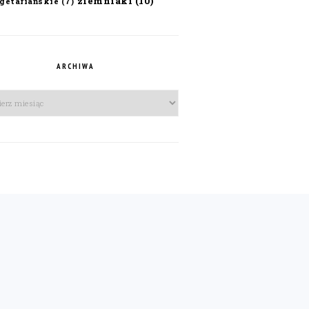
ziemniaki
(10)
getariańskie
(7)
ARCHIWA
iwa