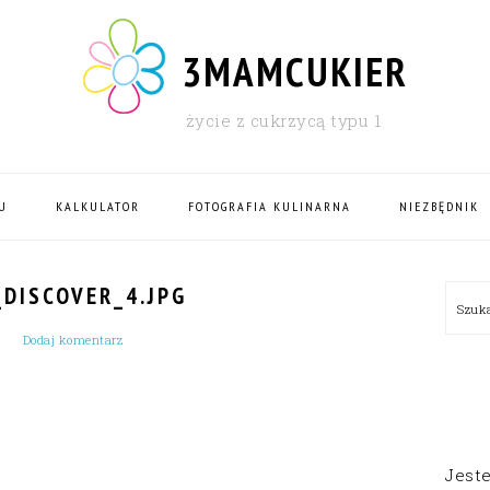
3MAMCUKIER
życie z cukrzycą typu 1
U
KALKULATOR
FOTOGRAFIA KULINARNA
NIEZBĘDNIK
PRI
DISCOVER_4.JPG
Szu
SID
Dodaj komentarz
Jest