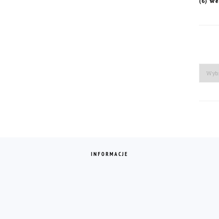
we
(6)
Arch
INFORMACJE