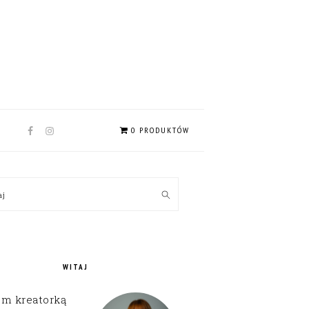
NAV
0 PRODUKTÓW
SOCIAL
MENU
MARY
kaj
EBAR
WITAJ
em kreatorką