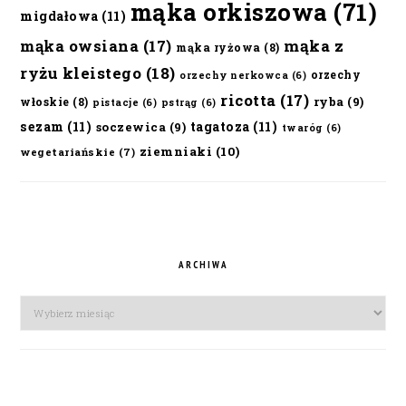
mąka orkiszowa
(71)
migdałowa
(11)
mąka owsiana
(17)
mąka z
mąka ryżowa
(8)
ryżu kleistego
(18)
orzechy
orzechy nerkowca
(6)
ricotta
(17)
ryba
(9)
włoskie
(8)
pistacje
(6)
pstrąg
(6)
sezam
(11)
tagatoza
(11)
soczewica
(9)
twaróg
(6)
ziemniaki
(10)
wegetariańskie
(7)
ARCHIWA
Archiwa