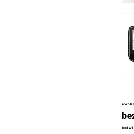
awok
be
boćwi