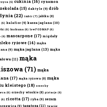
cukinia
(16)
cynamon
erzyca
(6)
czekolada
(15)
drób
daktyle
(9)
dynia
(22)
jabłka
(8)
imbir
(7)
kalafior
(9)
kasza jaglana
(10)
ż
(6)
tki
(6)
kurkuma
(6)
lowFODMAP
(6)
mascarpone
(17)
migdały
o
(6)
mleko ryżowe
(14)
mąka
mąka jaglana
(13)
mąka
zana
(9)
mąka
ałowa
(11)
kiszowa
(71)
mąka
iana
(17)
mąka
mąka ryżowa
(8)
żu kleistego
(18)
orzechy
orzechy włoskie
(8)
wca
(6)
pistacje
(6)
ricotta
(17)
sezam
ryba
(9)
(6)
tagatoza
(11)
oczewica
(9)
twaróg