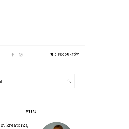
NAV
0 PRODUKTÓW
SOCIAL
MENU
MARY
kaj
EBAR
WITAJ
em kreatorką