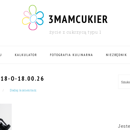
3MAMCUKIER
życie z cukrzycą typu 1
U
KALKULATOR
FOTOGRAFIA KULINARNA
NIEZBĘDNIK
PRI
18-O-18.00.26
Szu
SID
Dodaj komentarz
Jest