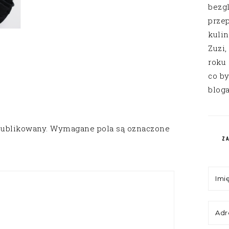
bezg
przep
kuli
Zuzi,
roku
co by
bloga
publikowany.
Wymagane pola są oznaczone
Z