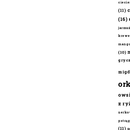
cieci
(11)
(16)
jarmu
krewe
mang
(10)
gryc
migd
or
ows
z ry
nerko
pstrąg
(11)
s