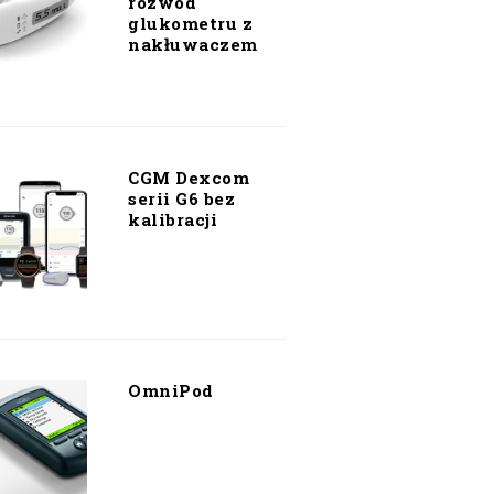
rozwód
glukometru z
nakłuwaczem
CGM Dexcom
serii G6 bez
kalibracji
OmniPod