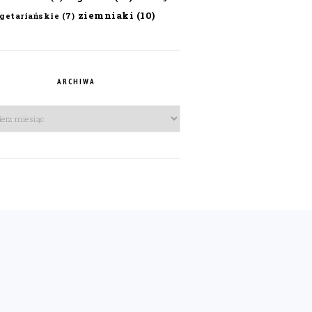
ziemniaki
(10)
getariańskie
(7)
ARCHIWA
iwa