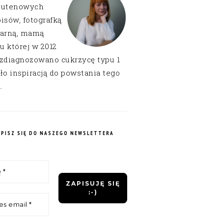
lutenowych
isów, fotografką
narną, mamą
 u której w 2012
 zdiagnozowano cukrzycę typu 1
ło inspiracją do powstania tego
.
APISZ SIĘ DO NASZEGO NEWSLETTERA