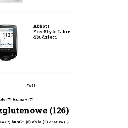
Abbott
FreeStyle Libre
dla dzieci
TAGI
ado
(7)
banany
(7)
zglutenowe
(126)
chia
(9)
buraki
(8)
na
(7)
chorizo
(6)