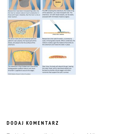
READER
INTERACTIONS
DODAJ KOMENTARZ