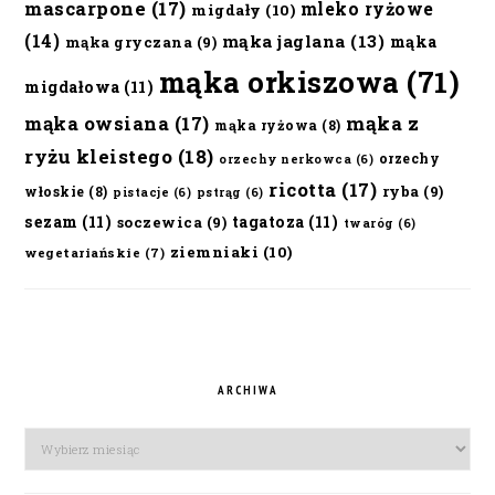
mascarpone
(17)
mleko ryżowe
migdały
(10)
(14)
mąka jaglana
(13)
mąka
mąka gryczana
(9)
mąka orkiszowa
(71)
migdałowa
(11)
mąka owsiana
(17)
mąka z
mąka ryżowa
(8)
ryżu kleistego
(18)
orzechy
orzechy nerkowca
(6)
ricotta
(17)
ryba
(9)
włoskie
(8)
pistacje
(6)
pstrąg
(6)
sezam
(11)
tagatoza
(11)
soczewica
(9)
twaróg
(6)
ziemniaki
(10)
wegetariańskie
(7)
ARCHIWA
Archiwa