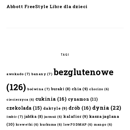
Abbott FreeStyle Libre dla dzieci
TAGI
bezglutenowe
awokado
(7)
banany
(7)
(126)
chia
(9)
buraki
(8)
boćwina
(7)
chorizo
(6)
cukinia
(16)
cynamon
(11)
ciecierzyca
(6)
dynia
(22)
czekolada
(15)
drób
(16)
daktyle
(9)
kalafior
(9)
kasza jaglana
jabłka
(8)
imbir
(7)
jarmuż
(6)
(10)
krewetki
(6)
kurkuma
(6)
lowFODMAP
(6)
mango
(6)