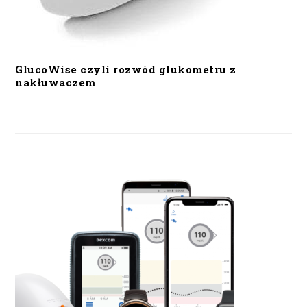
GlucoWise czyli rozwód glukometru z
nakłuwaczem