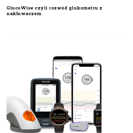
GlucoWise czyli rozwód glukometru z
nakłuwaczem