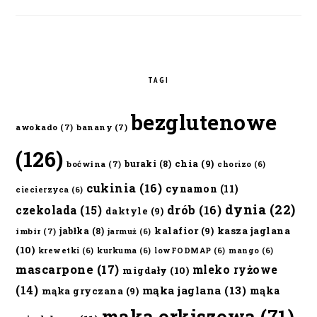
TAGI
bezglutenowe
awokado
(7)
banany
(7)
(126)
chia
(9)
buraki
(8)
boćwina
(7)
chorizo
(6)
cukinia
(16)
cynamon
(11)
ciecierzyca
(6)
dynia
(22)
czekolada
(15)
drób
(16)
daktyle
(9)
kalafior
(9)
kasza jaglana
jabłka
(8)
imbir
(7)
jarmuż
(6)
(10)
krewetki
(6)
kurkuma
(6)
lowFODMAP
(6)
mango
(6)
mascarpone
(17)
mleko ryżowe
migdały
(10)
(14)
mąka jaglana
(13)
mąka
mąka gryczana
(9)
mąka orkiszowa
(71)