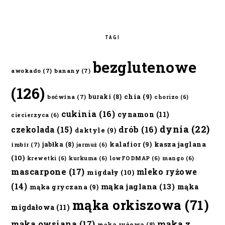
TAGI
bezglutenowe
awokado
(7)
banany
(7)
(126)
chia
(9)
buraki
(8)
boćwina
(7)
chorizo
(6)
cukinia
(16)
cynamon
(11)
ciecierzyca
(6)
dynia
(22)
czekolada
(15)
drób
(16)
daktyle
(9)
kalafior
(9)
kasza jaglana
jabłka
(8)
imbir
(7)
jarmuż
(6)
(10)
krewetki
(6)
kurkuma
(6)
lowFODMAP
(6)
mango
(6)
mascarpone
(17)
mleko ryżowe
migdały
(10)
(14)
mąka jaglana
(13)
mąka
mąka gryczana
(9)
mąka orkiszowa
(71)
migdałowa
(11)
mąka owsiana
(17)
mąka z
mąka ryżowa
(8)