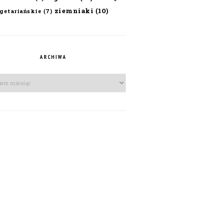
ziemniaki
(10)
getariańskie
(7)
ARCHIWA
iwa