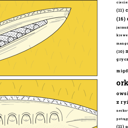
cieci
(11)
(16)
jarmu
krewe
mang
(10)
gryc
migd
or
ows
z ry
nerko
pstrąg
(11)
s