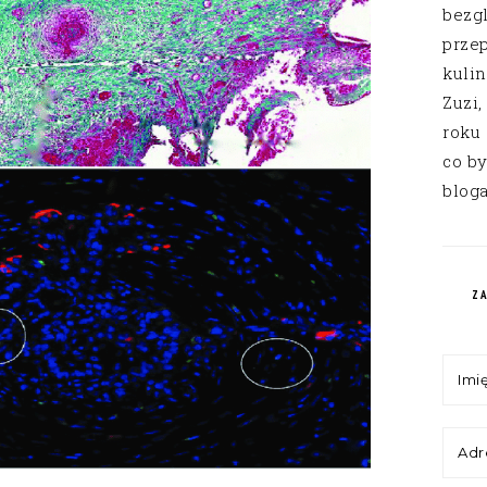
bezg
przep
kuli
Zuzi,
roku
co by
bloga
Z