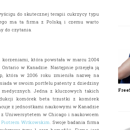
wyścigu do skutecznej terapii cukrzycy typu
nego ma ta firma z Polską i czemu warto
y do czytania.
i korzeniami, która powstała w marcu 2004
Ontario w Kanadzie. Następnie przejęła ją
p, która w 2006 roku zmieniła nazwę na
osiada w swoim portfelu patenty z dziedziny
Free
ii medycznych. Jedna z kluczowych takich
odukcji komórek beta trzustki z komórek
acuje z jednostkami naukowymi w Kanadzie
m z Uniwersytetem w Chicago i naukowcem
 Piotrem Witkowskim
. Swoje badania firma
cukrzycy typu 1 oraz hemofilii. Firma jest