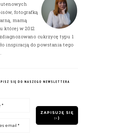
lutenowych
isów, fotografką
narną, mamą
 u której w 2012
 zdiagnozowano cukrzycę typu 1
ło inspiracją do powstania tego
.
APISZ SIĘ DO NASZEGO NEWSLETTERA