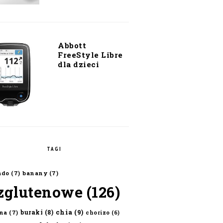
Abbott
FreeStyle Libre
dla dzieci
TAGI
ado
(7)
banany
(7)
zglutenowe
(126)
chia
(9)
buraki
(8)
na
(7)
chorizo
(6)