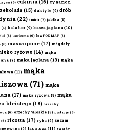
cukinia
(16)
cynamon
erzyca
(6)
czekolada
(15)
drób
daktyle
(9)
dynia
(22)
jabłka
(8)
imbir
(7)
kalafior
(9)
kasza jaglana
(10)
ż
(6)
tki
(6)
kurkuma
(6)
lowFODMAP
(6)
mascarpone
(17)
migdały
o
(6)
mleko ryżowe
(14)
mąka
mąka jaglana
(13)
mąka
zana
(9)
mąka
ałowa
(11)
kiszowa
(71)
mąka
iana
(17)
mąka
mąka ryżowa
(8)
żu kleistego
(18)
orzechy
orzechy włoskie
(8)
wca
(6)
pistacje
(6)
ricotta
(17)
sezam
ryba
(9)
(6)
tagatoza
(11)
oczewica
(9)
twaróg