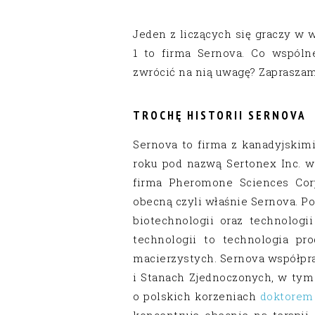
Jeden z liczących się graczy w 
1 to firma Sernova. Co wspól
zwrócić na nią uwagę? Zapraszam
TROCHĘ HISTORII SERNOVA
Sernova to firma z kanadyjskim
roku pod nazwą Sertonex Inc. w 
firma Pheromone Sciences Cor
obecną czyli właśnie Sernova. P
biotechnologii oraz technolog
technologii to technologia pr
macierzystych. Sernova współpr
i Stanach Zjednoczonych, w ty
o polskich korzeniach
doktorem
koncentruje obecnie na terapii 