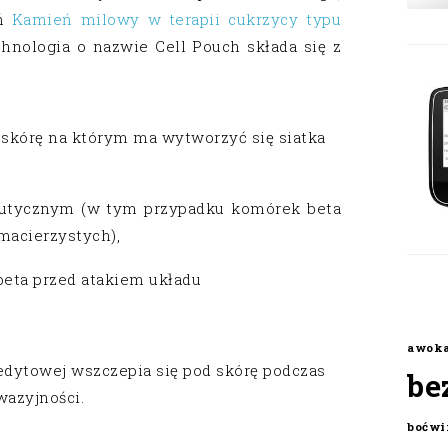
ań
Kamień milowy w terapii cukrzycy typu
hnologia o nazwie Cell Pouch składa się z
skórę na którym ma wytworzyć się siatka
eutycznym (w tym przypadku komórek beta
macierzystych),
beta przed atakiem układu
awok
edytowej wszczepia się pod skórę podczas
be
wazyjności.
boćwi