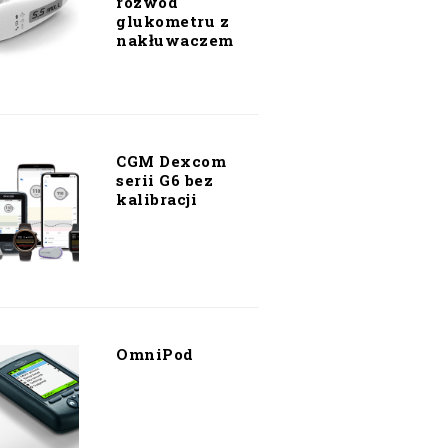
rozwód
glukometru z
nakłuwaczem
CGM Dexcom
serii G6 bez
kalibracji
OmniPod