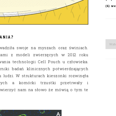
we
(6)
ANIA?
Arch
wadziła swoje na myszach oraz świniach.
ami z modeli zwierzęcych w 2012 roku
wania technologii Cell Pouch u człowieka.
niki badań klinicznych potwierdzających
 ludzi. W strukturach kieszonki rozwinęła
nych a komórki trzustki przetrwały i
 uwierzyć nam na słowo że mówią o tym te