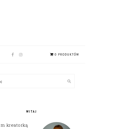
NAV
0 PRODUKTÓW
SOCIAL
MENU
MARY
kaj
EBAR
WITAJ
em kreatorką