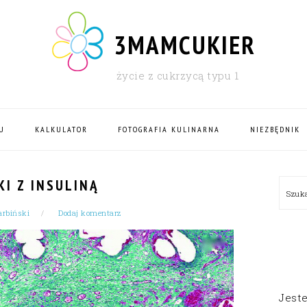
3MAMCUKIER
życie z cukrzycą typu 1
U
KALKULATOR
FOTOGRAFIA KULINARNA
NIEZBĘDNIK
PRI
KI Z INSULINĄ
Szu
SID
rbiński
Dodaj komentarz
Jest