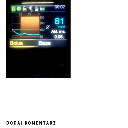
READER
INTERACTIONS
DODAJ KOMENTARZ