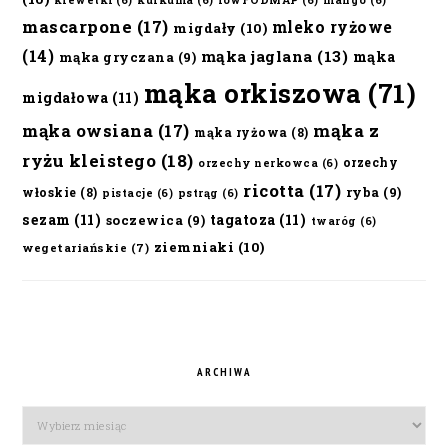
krewetki
(6)
kurkuma
(6)
lowFODMAP
(6)
mango
(6)
mascarpone
(17)
mleko ryżowe
migdały
(10)
(14)
mąka jaglana
(13)
mąka
mąka gryczana
(9)
mąka orkiszowa
(71)
migdałowa
(11)
mąka owsiana
(17)
mąka z
mąka ryżowa
(8)
ryżu kleistego
(18)
orzechy
orzechy nerkowca
(6)
ricotta
(17)
ryba
(9)
włoskie
(8)
pistacje
(6)
pstrąg
(6)
sezam
(11)
tagatoza
(11)
soczewica
(9)
twaróg
(6)
ziemniaki
(10)
wegetariańskie
(7)
ARCHIWA
Archiwa