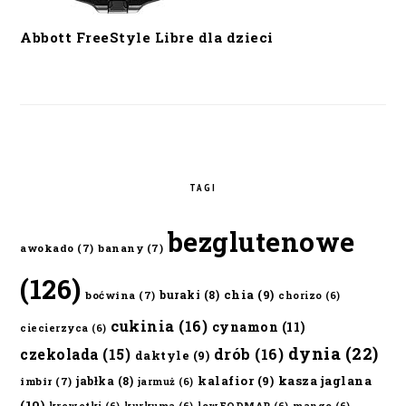
Abbott FreeStyle Libre dla dzieci
TAGI
bezglutenowe
awokado
(7)
banany
(7)
(126)
chia
(9)
buraki
(8)
boćwina
(7)
chorizo
(6)
cukinia
(16)
cynamon
(11)
ciecierzyca
(6)
dynia
(22)
czekolada
(15)
drób
(16)
daktyle
(9)
kalafior
(9)
kasza jaglana
jabłka
(8)
imbir
(7)
jarmuż
(6)
(10)