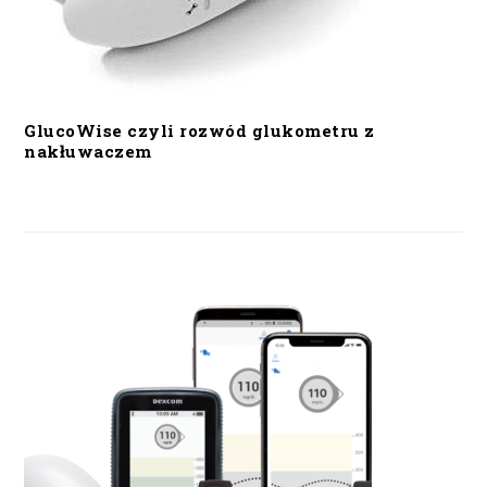
GlucoWise czyli rozwód glukometru z
nakłuwaczem